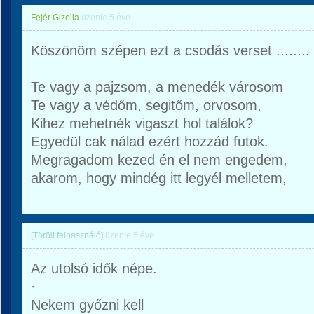
Fejér Gizella
üzente
5 éve
Köszönöm szépen ezt a csodás verset ........
Te vagy a pajzsom, a menedék városom
Te vagy a védőm, segitőm, orvosom,
Kihez mehetnék vigaszt hol találok?
Egyedül cak nálad ezért hozzád futok.
Megragadom kezed én el nem engedem,
akarom, hogy mindég itt legyél melletem,
[Törölt felhasználó]
üzente
5 éve
Az utolsó idők népe.
·
Nekem győzni kell