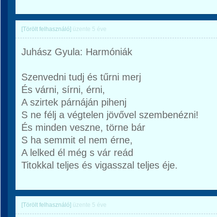
[Törölt felhasználó]
üzente
5 éve
Juhász Gyula: Harmóniák
Szenvedni tudj és tűrni merj
És várni, sírni, érni,
A szirtek párnáján pihenj
S ne félj a végtelen jövővel szembenézni!
És minden veszne, törne bár
S ha semmit el nem érne,
A lelked él még s vár reád
Titokkal teljes és vigasszal teljes éje.
[Törölt felhasználó]
üzente
5 éve