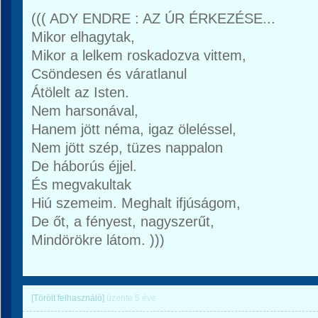
((( ADY ENDRE : AZ ÚR ÉRKEZÉSE...
Mikor elhagytak,
Mikor a lelkem roskadozva vittem,
Csöndesen és váratlanul
Átölelt az Isten.
Nem harsonával,
Hanem jött néma, igaz öleléssel,
Nem jött szép, tüzes nappalon
De háborús éjjel.
És megvakultak
Hiú szemeim. Meghalt ifjúságom,
De őt, a fényest, nagyszerűt,
Mindörökre látom. )))
[Törölt felhasználó]
üzente
5 éve