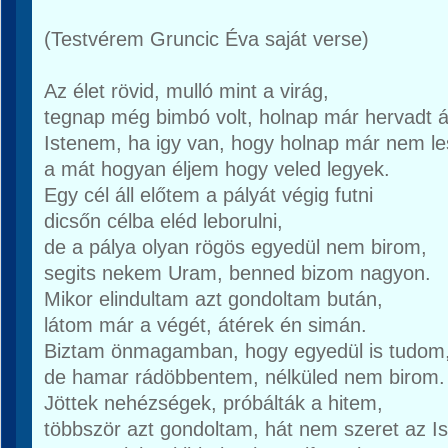
(Testvérem Gruncic Éva saját verse)
Az élet rövid, mulló mint a virág,
tegnap még bimbó volt, holnap már hervadt á
Istenem, ha igy van, hogy holnap már nem le
a mát hogyan éljem hogy veled legyek.
Egy cél áll előtem a pályát végig futni
dicsőn célba eléd leborulni,
de a pálya olyan rögös egyedül nem birom,
segits nekem Uram, benned bizom nagyon.
Mikor elindultam azt gondoltam bután,
látom már a végét, átérek én simán.
Biztam önmagamban, hogy egyedül is tudom
de hamar rádöbbentem, nélküled nem birom.
Jöttek nehézségek, próbálták a hitem,
többször azt gondoltam, hát nem szeret az I