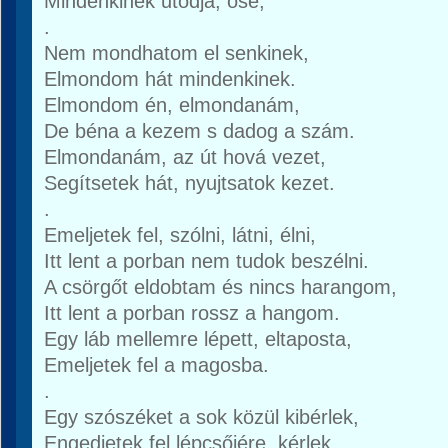
Mindenkinek utódja, őse,
.
Nem mondhatom el senkinek,
Elmondom hát mindenkinek.
Elmondom én, elmondanám,
De béna a kezem s dadog a szám.
Elmondanám, az út hová vezet,
Segítsetek hát, nyujtsatok kezet.
.
Emeljetek fel, szólni, látni, élni,
Itt lent a porban nem tudok beszélni.
A csörgőt eldobtam és nincs harangom,
Itt lent a porban rossz a hangom.
Egy láb mellemre lépett, eltaposta,
Emeljetek fel a magosba.
.
Egy szószéket a sok közül kibérlek,
Engedjetek fel lépcsőjére, kérlek.