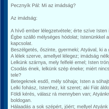
Pecznyík Pál: Mi az imádság?
Az imádság:
A hívő ember lélegzetvétele; érte szíve Isten i
Égbe szálló mélységes hódolat; Istenünkkel a
kapcsolat.
Beszélgetés, őszinte, gyermeki; Atyával, ki a 
A lélek szerve, amellyel lélegez; imádság nélk
Lelkünk szárnya, mely felfelé emel; Isten trón
Csodás ének, lelkünk szép éneke; miért nincs
tele?
Betegeknek esdő, mély sóhaja; Isten a sóhajt i
Lelki fohász, Istenhez, kit szeret; aki Fiát ál
Földi kérés, válasz rá mennyben van; Atyánkn
boldogan.
Hálaadás a sok szépért, jóért; mellyel Atyánk 