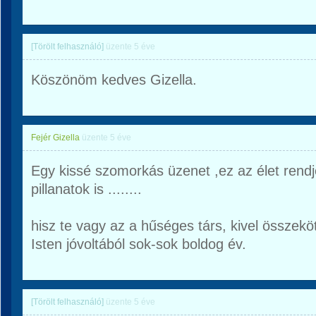
[Törölt felhasználó]
üzente
5 éve
Köszönöm kedves Gizella.
Fejér Gizella
üzente
5 éve
Egy kissé szomorkás üzenet ,ez az élet rend
pillanatok is ........
hisz te vagy az a hűséges társ, kivel összeköt
Isten jóvoltából sok-sok boldog év.
[Törölt felhasználó]
üzente
5 éve