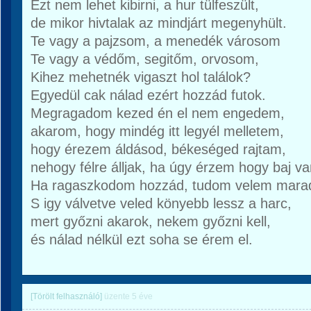
Ezt nem lehet kibirni, a hur tülfeszült,
de mikor hivtalak az mindjárt megenyhült.
Te vagy a pajzsom, a menedék városom
Te vagy a védőm, segitőm, orvosom,
Kihez mehetnék vigaszt hol találok?
Egyedül cak nálad ezért hozzád futok.
Megragadom kezed én el nem engedem,
akarom, hogy mindég itt legyél melletem,
hogy érezem áldásod, békeséged rajtam,
nehogy félre álljak, ha úgy érzem hogy baj va
Ha ragaszkodom hozzád, tudom velem mara
S igy válvetve veled könyebb lessz a harc,
mert győzni akarok, nekem győzni kell,
és nálad nélkül ezt soha se érem el.
[Törölt felhasználó]
üzente
5 éve