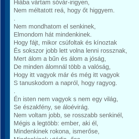
Hiába vártam sóvár-irigyen,
Nem méltatott reá, hogy őt higgyem.
.
Nem mondhatom el senkinek,
Elmondom hát mindenkinek.
Hogy fájt, mikor csúfoltak és kínoztak
És sokszor jobb lett volna lenni rossznak,
Mert álom a bűn és álom a jóság,
De minden álomnál több a valóság,
Hogy itt vagyok már és még itt vagyok
S tanuskodom a napról, hogy ragyog.
.
Én isten nem vagyok s nem egy világ,
Se északfény, se áloévirág.
Nem voltam jobb, se rosszabb senkinél,
Mégis a legtöbb: ember, aki él,
Mindenkinek rokona, ismerőse,