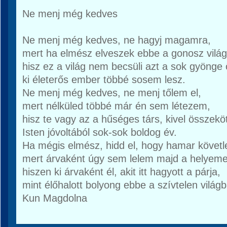
Ne menj még kedves
Ne menj még kedves, ne hagyj magamra,
mert ha elmész elveszek ebbe a gonosz világ
hisz ez a világ nem becsüli azt a sok gyönge
ki életerős ember többé sosem lesz.
Ne menj még kedves, ne menj tőlem el,
mert nélküled többé már én sem létezem,
hisz te vagy az a hűséges társ, kivel összeköt
Isten jóvoltából sok-sok boldog év.
Ha mégis elmész, hidd el, hogy hamar követl
mert árvaként úgy sem lelem majd a helyeme
hiszen ki árvaként él, akit itt hagyott a párja,
mint élőhalott bolyong ebbe a szívtelen világb
Kun Magdolna