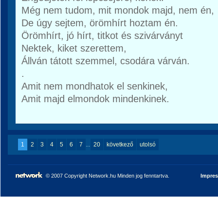
Még nem tudom, mit mondok majd, nem én,
De úgy sejtem, örömhírt hoztam én.
Örömhírt, jó hírt, titkot és szivárványt
Nektek, kiket szerettem,
Állván tátott szemmel, csodára várván.
.
Amit nem mondhatok el senkinek,
Amit majd elmondok mindenkinek.
1
2
3
4
5
6
7
...
20
következő
utolsó
© 2007 Copyright Network.hu Minden jog fenntartva.
Impre