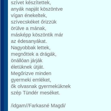
szívet készítettek,
anyák napját köszöntve
vígan énekeltek,
szívecskéket őrizzük
örülve a mának,
másképp köszöntik már
az édesanyákat.
Nagyobbak lettek,
megnőttek a drágák,
önállóan járják
életüknek útját.
Megőrizve minden
gyermeki emléket,
ők olvasnak gyermeküknek
szép Tündér meséket.
/idgam//Farkasné Magdi/