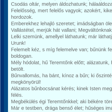
Csodás oltár, melyen áldozhatunk; hálaáldoza
Felelősség, mert felelős vagyok; azokért, k
hordozok.
Emberekhez lehajló szeretet; imádságban ölel
Vallástétel, merjük hát vallani; Megváltónknak
Lelki szemünk, amellyel láthatunk; már láthat
Urunk!
Felemelt kéz, s míg felemelve van; bűnünk fele
boldogan.
Mély hódolat, hű Teremtőnk előtt; alázatunk, 
betölt.
Bűnvallomás, ha bánt, kínoz a bűn; ki őszint
megkönyörül!
Alázatos bűnbocsánat kérés; kinek Isten meg
félés.
Megbékülés égi Teremtőnkkel; aki békére tör
Már e testben, drága benső élet; hűséges imá