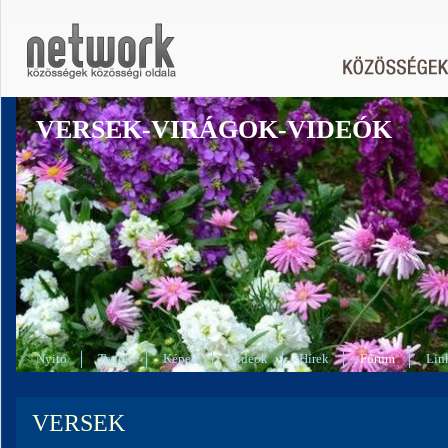
VERSEK-VIRÁGOK-VIDEÓK
Nyitó
Tagok
Képek
Videók
Hírek
Fórum
Lin
VERSEK