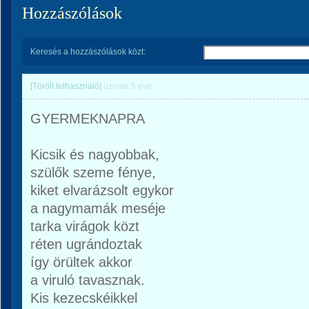
Hozzászólások
Keresés a hozzászólások közt:
[Törölt felhasználó]
üzente
5 éve
GYERMEKNAPRA
Kicsik és nagyobbak,
szülők szeme fénye,
kiket elvarázsolt egykor
a nagymamák meséje
tarka virágok közt
réten ugrándoztak
így örültek akkor
a viruló tavasznak.
Kis kezecskéikkel