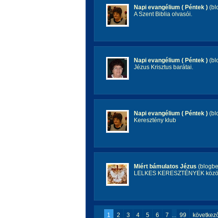
Napi evangélium ( Péntek )
(bl
A Szent Biblia olvasói.
Napi evangélium ( Péntek )
(bl
Jézus Krisztus barátai.
Napi evangélium ( Péntek )
(bl
Keresztény klub
Miért bámulatos Jézus
(blogbe
LELKES KERESZTÉNYEK közö
1
2
3
4
5
6
7
...
99
következ