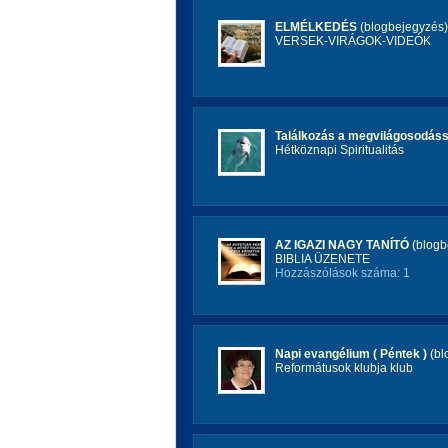
ELMÉLKEDÉS
(blogbejegyzés)
VERSEK-VIRÁGOK-VIDEÓK
Találkozás a megvilágosodáss
Hétköznapi Spiritualitás
AZ IGAZI NAGY TANÍTÓ
(blogb
BIBLIA ÜZENETE
Hozzászólások száma: 1
Napi evangélium ( Péntek )
(bl
Reformátusok klubja klub