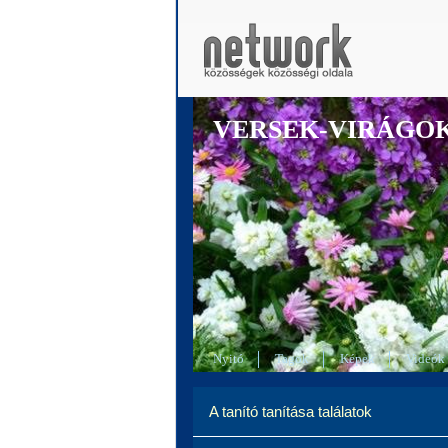
VERSEK-VIRÁGO
Nyitó
Tagok
Képek
Videók
A tanító tanítása találatok