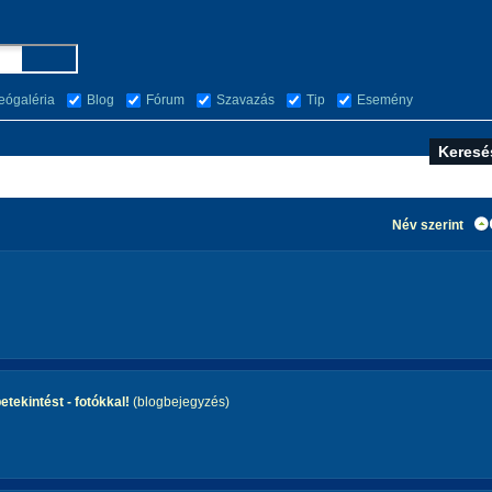
eógaléria
Blog
Fórum
Szavazás
Tip
Esemény
Név szerint
tekintést - fotókkal!
(blogbejegyzés)