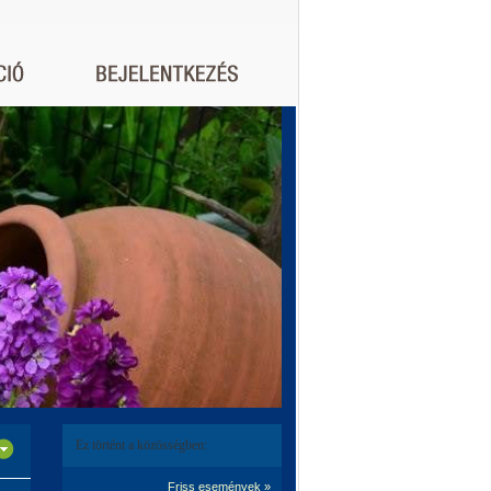
Ez történt a közösségben:
Friss események »