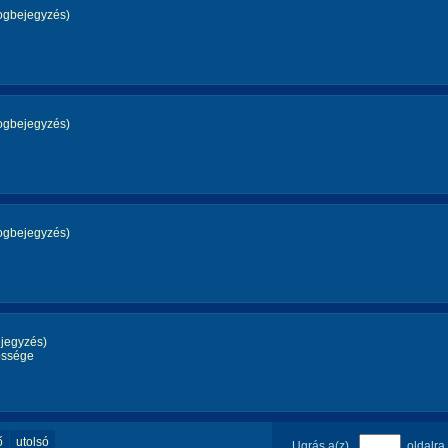
ogbejegyzés)
ogbejegyzés)
ogbejegyzés)
jegyzés)
ssége
ő
utolsó
Ugrás a(z)
oldalra