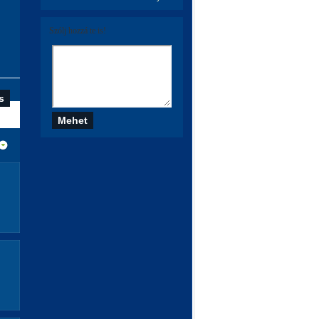
Szólj hozzá te is!