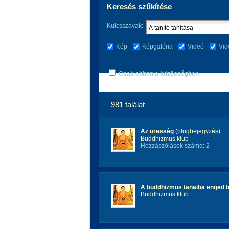
Keresés szűkítése
Kulcsszavak:
Kép
Képgaléria
Videó
Vid
Csak ebben a közösségben
981 találat
Az üresség
(blogbejegyzés)
Buddhizmus klub
Hozzászólások száma: 2
A buddhizmus tanaiba enged be
Buddhizmus klub