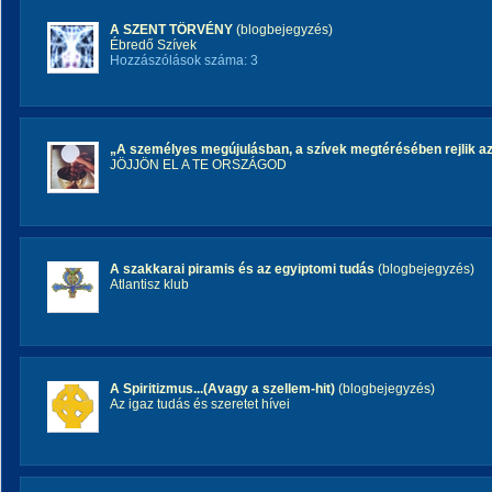
A SZENT TÖRVÉNY
(blogbejegyzés)
Ébredő Szívek
Hozzászólások száma: 3
„A személyes megújulásban, a szívek megtérésében rejlik a
JÖJJÖN EL A TE ORSZÁGOD
A szakkarai piramis és az egyiptomi tudás
(blogbejegyzés)
Atlantisz klub
A Spiritizmus...(Avagy a szellem-hit)
(blogbejegyzés)
Az igaz tudás és szeretet hívei