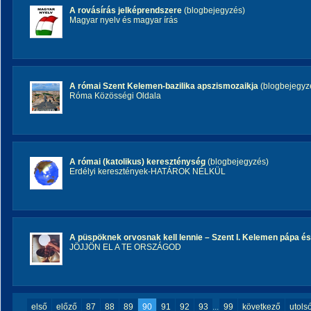
A rovásírás jelképrendszere
(blogbejegyzés)
Magyar nyelv és magyar írás
A római Szent Kelemen-bazilika apszismozaikja
(blogbejegyz
Róma Közösségi Oldala
A római (katolikus) kereszténység
(blogbejegyzés)
Erdélyi keresztények-HATÁROK NÉLKÜL
A püspöknek orvosnak kell lennie – Szent I. Kelemen pápa és
JÖJJÖN EL A TE ORSZÁGOD
első
előző
87
88
89
90
91
92
93
...
99
következő
utols