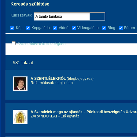
Keresés szűkítése
Kulcsszavak:
Kép
Képgaléria
Videó
Videógaléria
Blog
Fórum
Csak ebben a közösségben
981 találat
A SZENTLÉLEKRŐL
(blogbejegyzés)
Reformátusok klubja klub
A Szentlélek maga az ajándék – Pünkösdi beszélgetés Udva
ZARÁNDOKLAT - Élő egyház