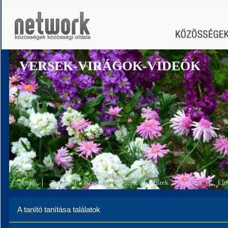
VERSEK-VIRÁGOK-VIDEÓK
Nyitó
Tagok
Képek
Videók
Hírek
Fórum
Lin
A tanító tanítása találatok