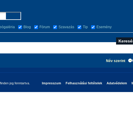
eógaléria
Blog
Fórum
Szavazás
Tip
Esemény
Név szerint
nden jog fenntartva.
Impresszum
Felhasználási feltételek
Adatvédelem
M