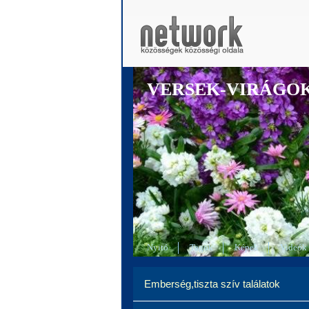
VERSEK-VIRÁGO
Nyitó
Tagok
Képek
Videók
Emberség,tiszta szív találatok