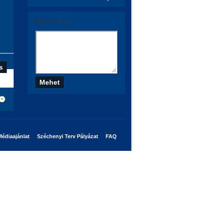
Szólj hozzá te is!
édiaajánlat
Széchenyi Terv Pályázat
FAQ