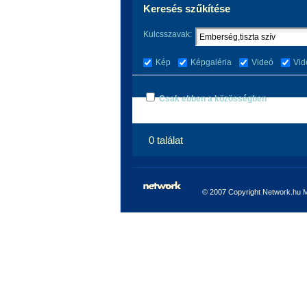
Keresés szűkítése
Kulcsszavak:
Kép
Képgaléria
Videó
Vid
Csak ebben a közösségben
0 találat
© 2007 Copyright Network.hu Mi