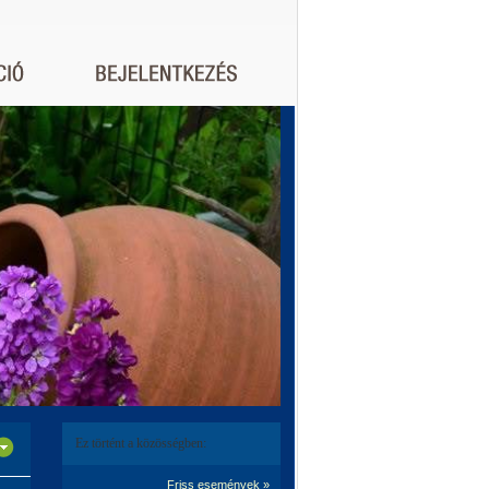
Ez történt a közösségben:
Friss események »