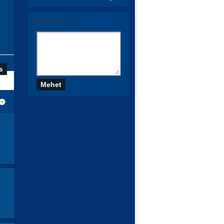
Szólj hozzá te is!