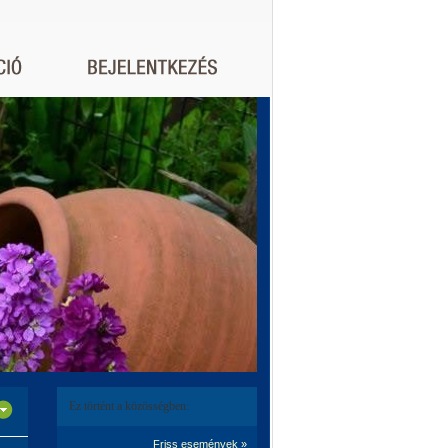
Ez történt a közösségben:
Friss események »