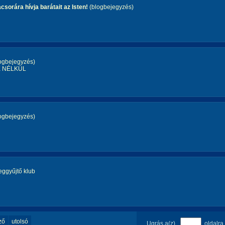
acsorára hívja barátait az Isten!
(blogbejegyzés)
ogbejegyzés)
OK NÉLKÜL
ogbejegyzés)
eggyűjtő klub
ző
utolsó
Ugrás a(z)
oldalra