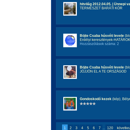
hitvilág 2012.04.05. | Ünnepi v
TERMÉSZET BARÁTI KÖR
Böjte Csaba húsvéti levele
(bl
Erdélyi keresztények-HATÁR
Hozzászólások száma: 2
Böjte Csaba húsvéti levele
(bl
JÖJJÖN EL A TE ORSZÁGOD
Gondoskodó kezek
(kép)
,
Bély
1
2
3
4
5
6
7
...
120
követke