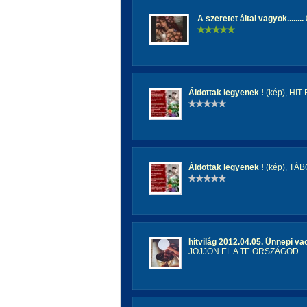
A szeretet által vagyok........
Áldottak legyenek !
(kép)
,
HIT
Áldottak legyenek !
(kép)
,
TÁB
hitvilág 2012.04.05. Ünnepi vac
JÖJJÖN EL A TE ORSZÁGOD