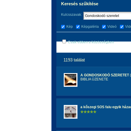
Keresés szűkítése
Kulcsszavak:
Kép
Képgaléria
Videó
Vid
Csak ebben a közösségben
1193 találat
A GONDOSKODÓ SZERETET
(
BIBLIA ÜZENETE
a kőszegi SOS falu egyik háza