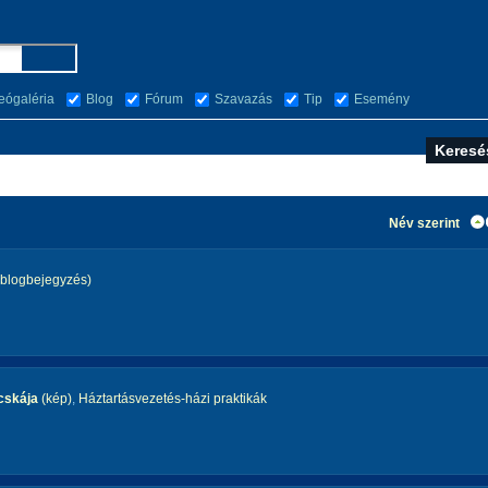
eógaléria
Blog
Fórum
Szavazás
Tip
Esemény
Név szerint
blogbejegyzés)
cskája
(kép)
,
Háztartásvezetés-házi praktikák