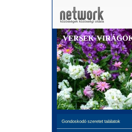
VERSEK-VIRÁGO
Nyitó
Tagok
Képek
Videók
Gondoskodó szeretet találatok