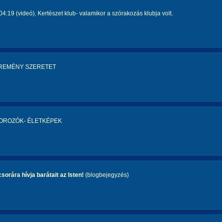
04:19 (videó)
,
Kertészet klub- valamikor a szórakozás klubja volt.
 REMÉNY SZERETET
OROZÓK- ÉLETKÉPEK
sorára hívja barátait az Isten!
(blogbejegyzés)