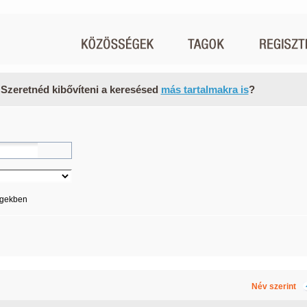
 Szeretnéd kibővíteni a keresésed
más tartalmakra is
?
égekben
Név szerint