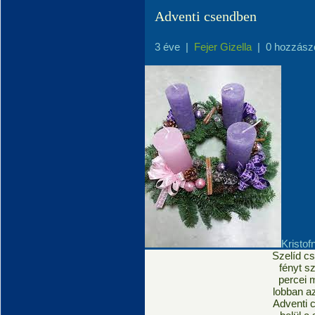
Adventi csendben
3 éve
|
Fejer Gizella
|
0 hozzász
Kristo
Szelíd cs
fényt sz
percei 
lobban az
Adventi 