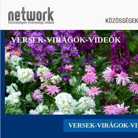
VERSEK-VIRÁGOK-VIDEÓK
Nyitó
Tagok
Képek
Videók
Hírek
Fórum
Lin
VERSEK-VIRÁGOK-VID