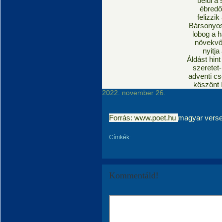
belül a
ébredő 
felizzi
Bársonyos
lobog a 
növekvő
nyitja
Áldást hint
szeretet-
adventi c
köszönt 
2022. november 26.
Forrás: www.poet.hu
magyar vers
Címkék:
Kommentáld!