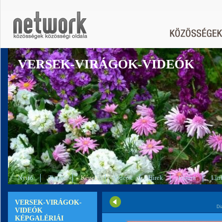
VERSEK-VIRÁGOK-VIDEÓK
Nyitó
Tagok
Képek
Videók
Hírek
Fórum
Lin
VERSEK-VIRÁGOK-
Di
VIDEÓK
KÉPGALÉRIÁI