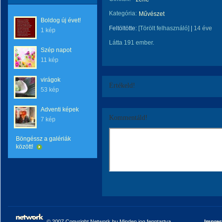
Kategória:
Művészet
Boldog új évet!
Feltöltötte:
[Törölt felhasználó]
|
14 éve
1 kép
Látta 191 ember.
Szép napot
11 kép
virágok
Értékeld!
53 kép
Adventi képek
Kommentáld!
7 kép
Böngéssz a galériák
között!
© 2007 Copyright Network.hu Minden jog fenntartva.
Impre