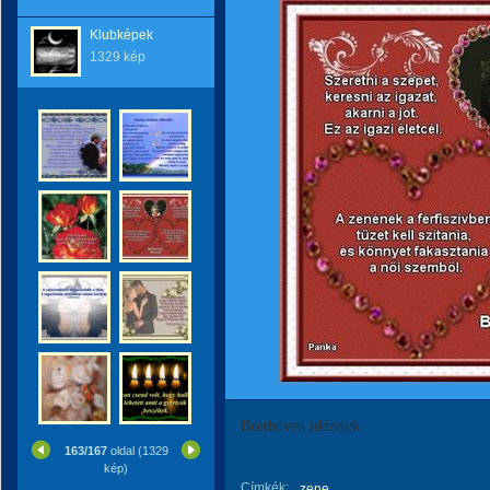
Klubképek
1329 kép
Beethoven idézetek
163/167
oldal (1329
kép)
Címkék:
zene