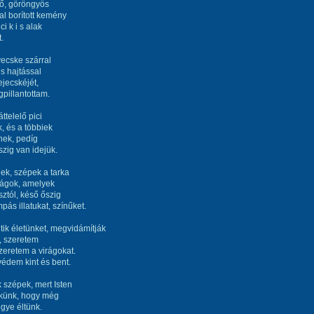
ő, göröngyös
al borított kemény
ci k i s alak
.
ecske szárral
s hajtással
ejecskéjét,
pillantottam.
áttelelő pici
, és a többiek
nek, pedíg
zig van idejük.
ek, szépek a tarka
rágok, amelyek
sztól, késő őszig
pás illatukat, színűket.
ik életünket, megvidámítják
, szeretem
eretem a virágokat.
édem kint és bent.
szépek, mert Isten
ékünk, hogy még
gye éltünk.