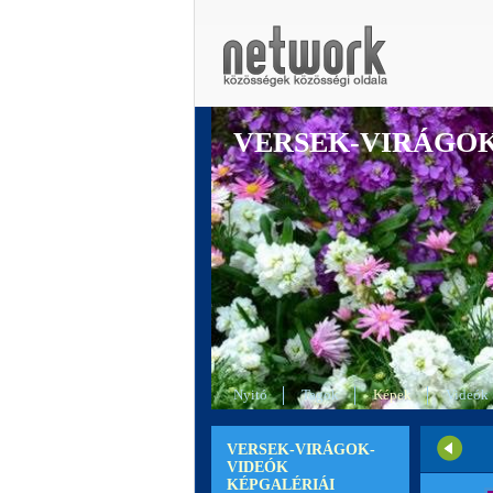
VERSEK-VIRÁGO
Nyitó
Tagok
Képek
Videók
VERSEK-VIRÁGOK-
VIDEÓK
KÉPGALÉRIÁI