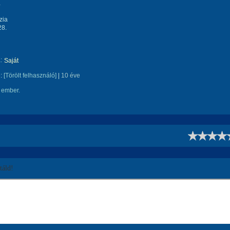
…
zia
28.
:
Saját
e:
[Törölt felhasználó]
|
10 éve
 ember.
!
áld!