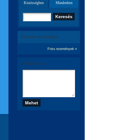
Közösségben
Mindenben
Ez történt a közösségben:
Friss események »
Szólj hozzá te is!