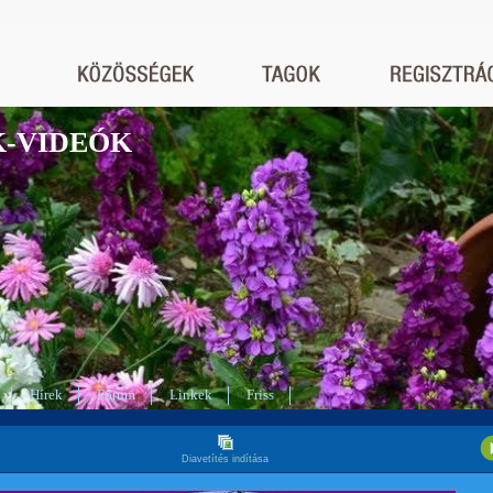
K-VIDEÓK
Hírek
Fórum
Linkek
Friss
Diavetítés indítása