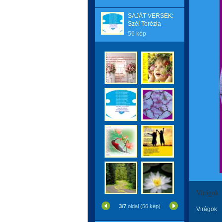
SAJÁT VERSEK:
Szél Terézia
56 kép
Virágok
3/7
oldal (56 kép)
Virágok