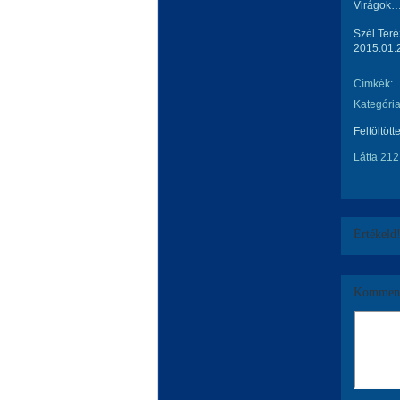
Virágok
Szél Teré
2015.01.
Címkék:
Kategória
Feltöltött
Látta 212
Értékeld
Komment