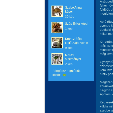
A süpped
fehér hóv
Szabó Anna
földből, pi
képei
megjelent
30 kép
Apró rügy
Szép Erika képei
gyenge ki
1 kép
dugta ki f
mikor meg
Krancz Béla
Kis virág 
költő Saját Verse
krókuszok
9 kép
mind siet
még tavas
Marcsi
süteményei
Gyönyörű
2 kép
színes vi
kora tava
Böngéssz a galériák
hintik pom
között!
Megszépit
szívünket
nagyon sz
Ápolom, v
Kedvesek 
küldte n
szebbé te