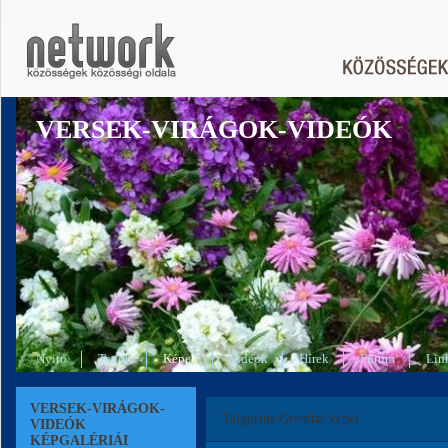
VERSEK-VIRÁGOK-VIDEÓK
Nyitó
Tagok
Képek
Videók
Hírek
Fórum
Lin
VERSEK-VIRÁGOK-
Talgorius Grendar képei
VIDEÓK
KÉPGALÉRIÁI