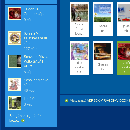
Talgorius
Grendar képei
9 kép
Szerz
Szere
jo es
ő: Ta
tet
tét
Szanto Maria
lgori...
saját készítésű
képei
127 kép
Schvalm Rózsa
Kolto SAJÁT
jó éj
Jó éj
Gyerm
VERSE
szaká
szak
ek
6 kép
t 3
t...
Schaller Marika
képei
46 kép
Ilonától.
Vissza a(z) VERSEK-VIRÁGOK-VIDEÓK k
3 kép
Böngéssz a galériák
között!