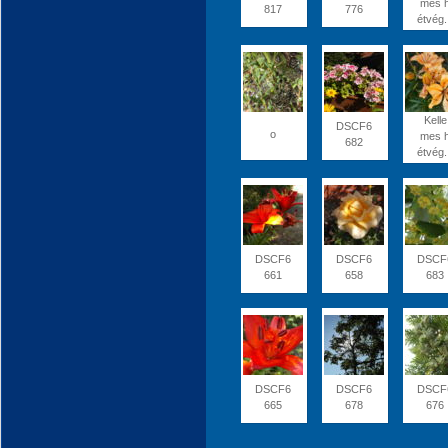
mes 
817
776
étvég.
Kelle
DSCF6
o
mes 
682
étvég.
DSCF6
DSCF6
DSCF
661
658
683
DSCF6
DSCF6
DSCF
665
678
676