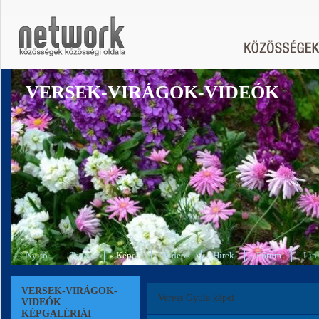
VERSEK-VIRÁGOK-VIDEÓK
Nyitó
Tagok
Képek
Videók
Hírek
Fórum
Lin
VERSEK-VIRÁGOK-
Veress Gyula képei
VIDEÓK
KÉPGALÉRIÁI