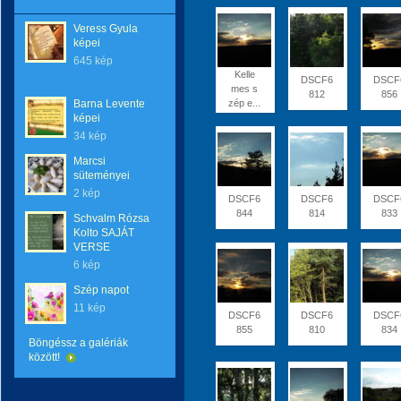
Veress Gyula
képei
645 kép
Kelle
DSCF6
DSCF
mes s
812
856
Barna Levente
zép e...
képei
34 kép
Marcsi
süteményei
2 kép
DSCF6
DSCF6
DSCF
844
814
833
Schvalm Rózsa
Kolto SAJÁT
VERSE
6 kép
Szép napot
11 kép
DSCF6
DSCF6
DSCF
855
810
834
Böngéssz a galériák
között!