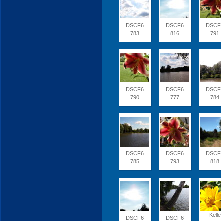
DSCF6
DSCF6
DSCF
783
816
791
DSCF6
DSCF6
DSCF
790
777
784
DSCF6
DSCF6
DSCF
785
793
818
Kelle
DSCF6
DSCF6