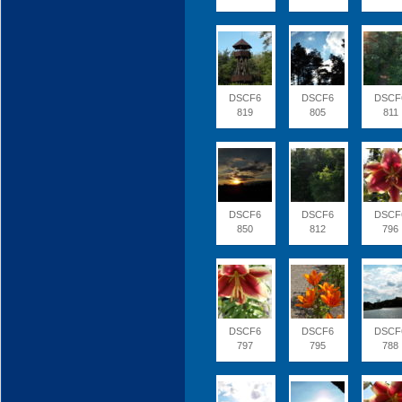
DSCF6
DSCF6
DSCF
819
805
811
DSCF6
DSCF6
DSCF
850
812
796
DSCF6
DSCF6
DSCF
797
795
788