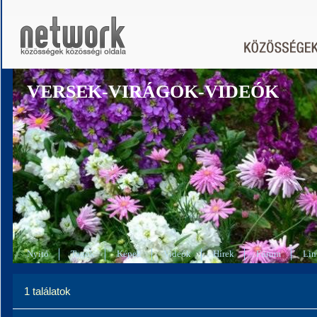
VERSEK-VIRÁGOK-VIDEÓK
Nyitó
Tagok
Képek
Videók
Hírek
Fórum
Lin
1 találatok