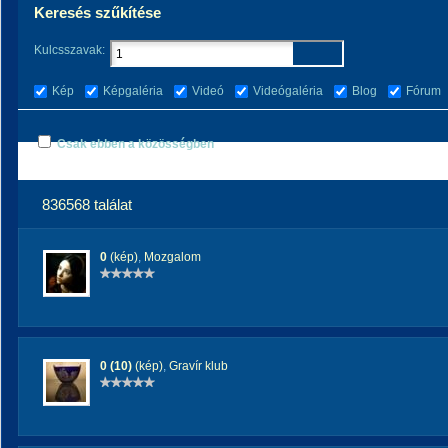
Keresés szűkítése
Kulcsszavak:
Kép
Képgaléria
Videó
Videógaléria
Blog
Fórum
Csak ebben a közösségben
836568 találat
0
(kép)
,
Mozgalom
0 (10)
(kép)
,
Gravír klub