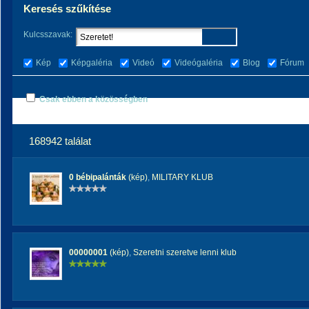
Keresés szűkítése
Kulcsszavak:
Kép
Képgaléria
Videó
Videógaléria
Blog
Fórum
Csak ebben a közösségben
168942 találat
0 bébipalánták
(kép)
,
MILITARY KLUB
00000001
(kép)
,
Szeretni szeretve lenni klub