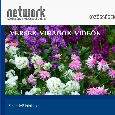
VERSEK-VIRÁGOK-VIDEÓK
Nyitó
Tagok
Képek
Videók
Hírek
Fórum
Lin
Szeretet! találatok