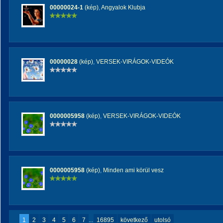
00000024-1
(kép)
,
Angyalok Klubja
00000028
(kép)
,
VERSEK-VIRÁGOK-VIDEÓK
0000005958
(kép)
,
VERSEK-VIRÁGOK-VIDEÓK
0000005958
(kép)
,
Minden ami körül vesz
1
2
3
4
5
6
7
...
16895
következő
utolsó