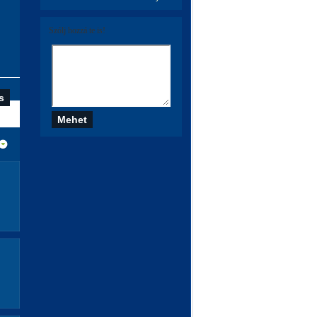
Szólj hozzá te is!