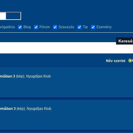
eógaléria
Blog
Fórum
Szavazás
Tip
Esemény
Név szerint
omiában 3
(kép)
,
Nyugdíjas Klub
omiában 3
(kép)
,
Nyugdíjas Klub