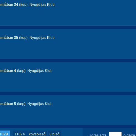
omiában 34
(kép)
,
Nyugdíjas Klub
omiában 35
(kép)
,
Nyugdíjas Klub
omiában 4
(kép)
,
Nyugdíjas Klub
omiában 5
(kép)
,
Nyugdíjas Klub
1029
...
11074
következő
utolsó
Ugrás a(z)
oldalra