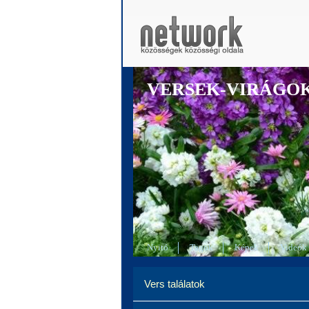
VERSEK-VIRÁGO
Nyitó
Tagok
Képek
Videók
Vers találatok