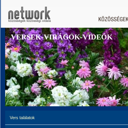
VERSEK-VIRÁGOK-VIDEÓK
Nyitó
Tagok
Képek
Videók
Hírek
Fórum
Lin
Vers találatok