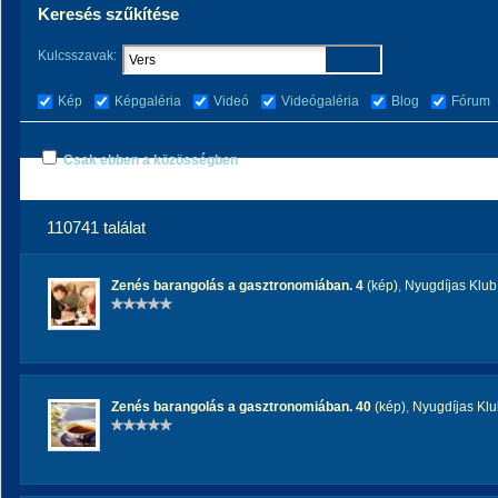
Keresés szűkítése
Kulcsszavak:
Kép
Képgaléria
Videó
Videógaléria
Blog
Fórum
Csak ebben a közösségben
110741 találat
Zenés barangolás a gasztronomiában. 4
(kép)
,
Nyugdíjas Klub
Zenés barangolás a gasztronomiában. 40
(kép)
,
Nyugdíjas Kl