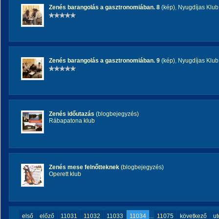
Zenés barangolás a gasztronomiában. 8
(kép)
,
Nyugdíjas Klub
Zenés barangolás a gasztronomiában. 9
(kép)
,
Nyugdíjas Klub
Zenés időutazás
(blogbejegyzés)
Rábapatona klub
Zenés mese felnőtteknek
(blogbejegyzés)
Operett klub
első
előző
11031
11032
11033
11034
...
11075
következő
ut