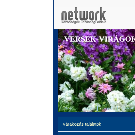
VERSEK-VIRÁGO
Nyitó
Tagok
Képek
Videók
várakozás találatok