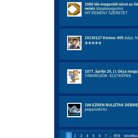
1000 láb magasból nézni az él
nehéz
(blogbejegyzés)
HIT REMÉNY SZERETET
10130127 Kisinoc 005
(kép)
,
N
1077. április 25. | I. Géza magy
TÁBOROZÓK- ÉLETKÉPEK
108 EZREN BULIZTAK DEBR
pegazustv.hu
1
2
3
4
5
6
7
...
859
követke