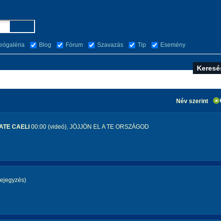
eógaléria
Blog
Fórum
Szavazás
Tip
Esemény
Név szerint
RATE CAELI
00:00 (videó)
,
JÖJJÖN EL A TE ORSZÁGOD
ejegyzés)