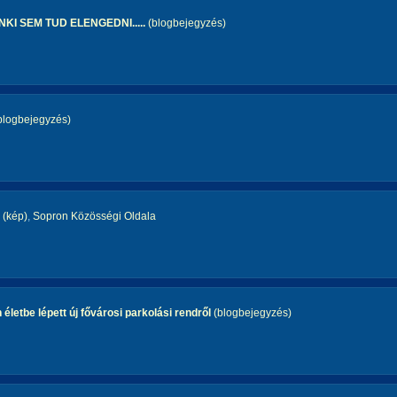
KI SEM TUD ELENGEDNI.....
(blogbejegyzés)
blogbejegyzés)
(kép)
,
Sopron Közösségi Oldala
 életbe lépett új fővárosi parkolási rendről
(blogbejegyzés)