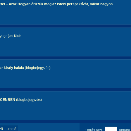
etet – azaz Hogyan őrizzük meg az isteni perspektívát, mikor nagyon
yugdíjas Klub
ar király halála
(blogbejegyzés)
ECENBEN
(blogbejegyzés)
ző
utolsó
Ugrás a(z)
oldalra