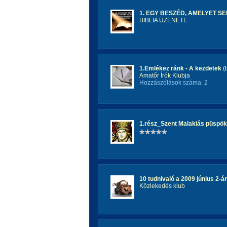
1. EGY BESZÉD, AMELYET SEN
BIBLIA ÜZENETE
1.Emlékez ránk - A kezdetek
(
Amatőr Írók Klubja
Hozzászólások száma: 2
1.rész_Szent Malakiás püspök
10 tudnivaló a 2009 június 2-án
Közlekedés klub