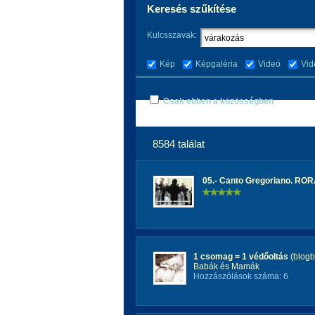
Keresés szűkítése
Kulcsszavak:
Kép
Képgaléria
Videó
Vid
Csak ebben a közösségben
8584 találat
05.- Canto Gregoriano. RO
1 csomag = 1 védőoltás
(blogb
Babák és Mamák
Hozzászólások száma: 6