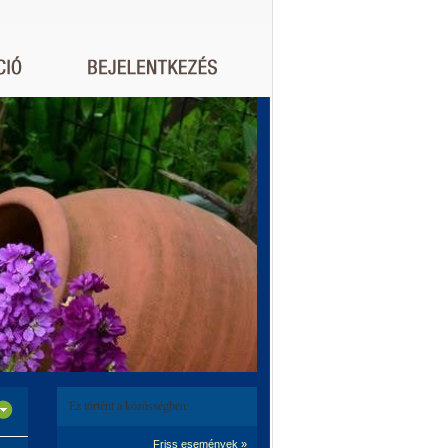
Ez történt a közösségben:
Friss események »