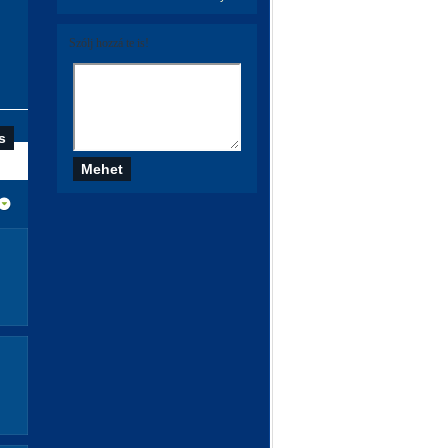
Szólj hozzá te is!