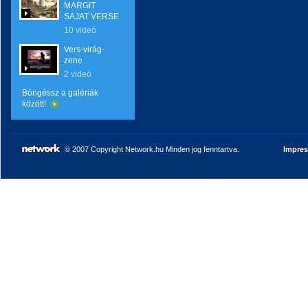
MARGIT
SAJAT VERSE
10 videó
Vers-virág-
zene
2 videó
Böngéssz a galériák
között!
© 2007 Copyright Network.hu Minden jog fenntartva.
Impre