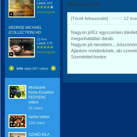
Hozzászólások
Látták:242
veressgyula
üzente
[Törölt felhasználó]
12 éve
GEORGE MICHAEL
Nagyon jó!Ez egyszerűen tökélet
(COLLECTION) HD
megunhatatlan darab.
12 éve
Látták:179
Nagyon jót nevettem....köszönöm G
Ajánlom mindenkinek, aki szereti 
veressgyula
Szeretettel:Irenke
6/46
oldal (367 videó)
Miclausné
Király Erzsébet
KEDVENC
videoi
56 videó
sarika videoi
198 videó
SZABÓ KILA