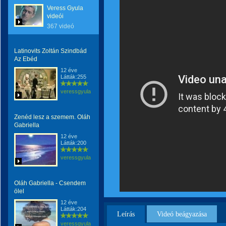
Veress Gyula
videói
367 videó
Latinovits Zoltán Szindbád
Az Ebéd
12 éve
Látták:255
veressgyula
Zenéd lesz a szemem. Oláh
Gabriella
12 éve
Látták:200
veressgyula
Oláh Gabriella - Csendem
ölel
12 éve
Látták:204
Leírás
Videó beágyazása
veressgyula