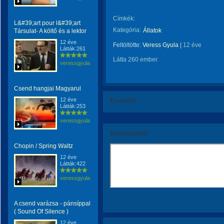
Címkék:
L&#39;art pour l&#39;art
Kategória:
Állatok
Társulat- A költő és a lektor
12 éve
Feltöltötte:
Veress Gyula
|
12 éve
Látták:261
Látta 260 ember.
veressgyula
Csend hangjai Magyarul
12 éve
Értékeld!
Látták:253
veressgyula
Kommentáld!
Chopin / Spring Waltz
12 éve
Látták:422
veressgyula
A csend varázsa - pánsíppal
( Sound Of Silence )
12 éve