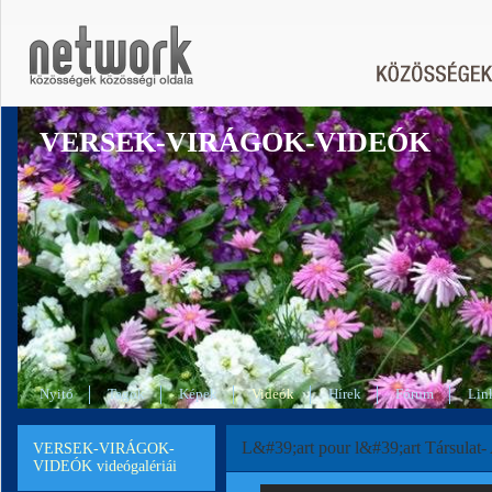
VERSEK-VIRÁGOK-VIDEÓK
Nyitó
Tagok
Képek
Videók
Hírek
Fórum
Lin
L&#39;art pour l&#39;art Társulat- A
VERSEK-VIRÁGOK-
VIDEÓK videógalériái