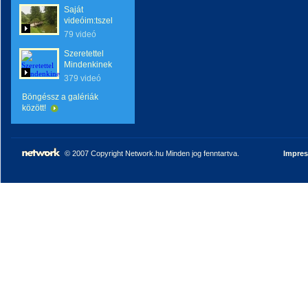
Saját
videóim:tszel
79 videó
Szeretettel
Mindenkinek
379 videó
Böngéssz a galériák
között!
© 2007 Copyright Network.hu Minden jog fenntartva.
Impre