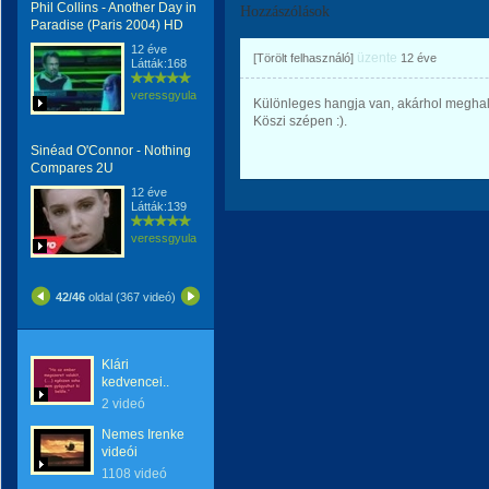
Phil Collins - Another Day in
Hozzászólások
Paradise (Paris 2004) HD
12 éve
üzente
[Törölt felhasználó]
12 éve
Látták:168
veressgyula
Különleges hangja van, akárhol meghall
Köszi szépen :).
Sinéad O'Connor - Nothing
Compares 2U
12 éve
Látták:139
veressgyula
42/46
oldal (367 videó)
Klári
kedvencei..
2 videó
Nemes Irenke
videói
1108 videó