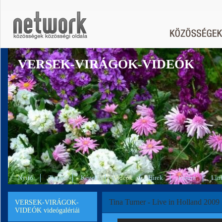
VERSEK-VIRÁGOK-VIDEÓK
Nyitó
Tagok
Képek
Videók
Hírek
Fórum
Lin
Tina Turner - Live in Holland 2009 
VERSEK-VIRÁGOK-
VIDEÓK videógalériái