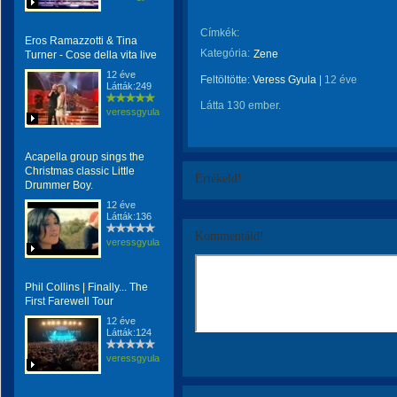
Címkék:
Eros Ramazzotti & Tina
Kategória:
Zene
Turner - Cose della vita live
12 éve
Feltöltötte:
Veress Gyula
|
12 éve
Látták:249
Látta 130 ember.
veressgyula
Acapella group sings the
Christmas classic Little
Értékeld!
Drummer Boy.
12 éve
Látták:136
Kommentáld!
veressgyula
Phil Collins | Finally... The
First Farewell Tour
12 éve
Látták:124
veressgyula