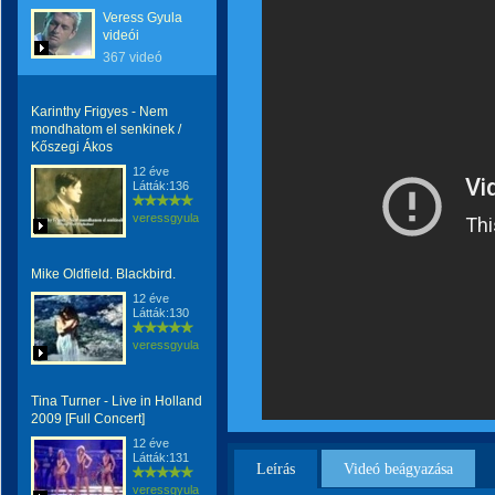
Veress Gyula
videói
367 videó
Karinthy Frigyes - Nem
mondhatom el senkinek /
Kőszegi Ákos
12 éve
Látták:136
veressgyula
Mike Oldfield. Blackbird.
12 éve
Látták:130
veressgyula
Tina Turner - Live in Holland
2009 [Full Concert]
12 éve
Látták:131
Leírás
Videó beágyazása
veressgyula