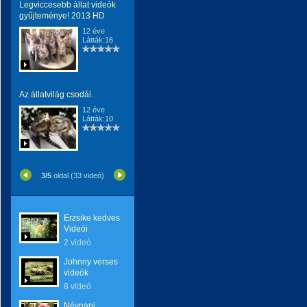
Legviccesebb állat videók
gyűjteménye! 2013 HD
12 éve
Látták:16
Az állatvilág csodái.
12 éve
Látták:10
3/5
oldal (33 videó)
Erzsike kedves
Videói
2 videó
Johnny verses
videók
8 videó
Névnapi