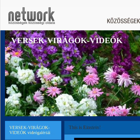
VERSEK-VIRÁGOK-VIDEÓK
Nyitó
Tagok
Képek
Videók
Hírek
Fórum
Lin
This is Einstein!
VERSEK-VIRÁGOK-
VIDEÓK videógalériái