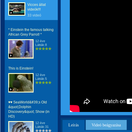
Vicces állat
videók!!!
33 videó
* Einstein the famous talking
African Grey Parrot! *
12 éve
Látták:8
This is Einstein!
12 éve
Látták:5
♥♥ SeaWorld&#39;s Old
&quot;Dolphin
Discovery&quot; Show (in
HD)
12 éve
Leírás
Videó beágyazása
Látták:31