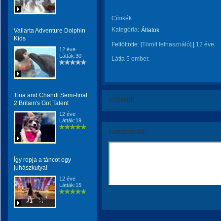
Címkék:
Kategória:
Állatok
Vallarta Adventure Dolphin
Kids
Feltöltötte:
[Törölt felhasználó]
|
12 éve
12 éve
Látták:30
Látta 5 ember.
Tina and Chandi Semi-final
Értékeld!
2 Britain's Got Talent
12 éve
Látták:19
Kommentáld!
Így ropja a táncot egy
juhászkutya!
12 éve
Látták:15