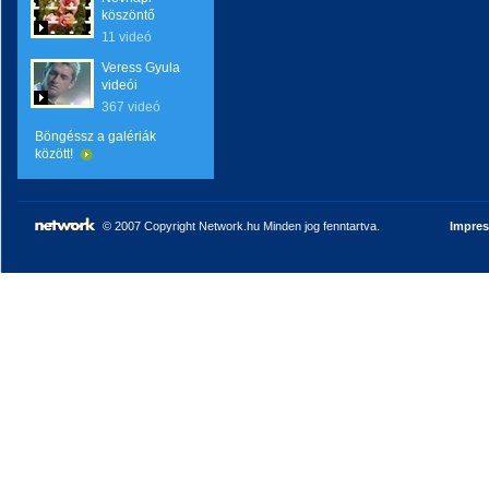
köszöntő
11 videó
Veress Gyula
videói
367 videó
Böngéssz a galériák
között!
© 2007 Copyright Network.hu Minden jog fenntartva.
Impre