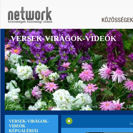
VERSEK-VIRÁGOK-VIDEÓK
Nyitó
Tagok
Képek
Videók
Hírek
Fórum
Lin
VERSEK-VIRÁGOK-
Di
VIDEÓK
KÉPGALÉRIÁI