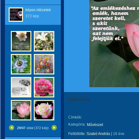
képes idézetek
372 kép
0000078764
Címkék:
Kategória:
Művészet
29/47
oldal (372 kép)
Feltöltötte:
Szabó András
|
16 éve