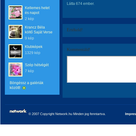
Látta 674 ember.
Kellemes hetet
és napot
2 kép
Krancz Béla
Értékeld!
költő Saját Verse
9 kép
Klubképek
Kommentáld!
1329 kép
Szép hétvégét
7 kép
Böngéssz a galériák
között!
© 2007 Copyright Network.hu Minden jog fenntartva.
Impre