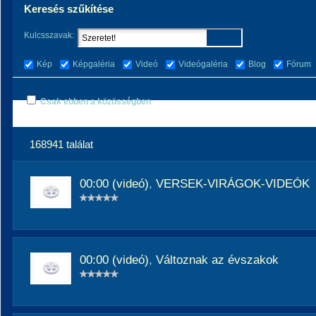
Keresés szűkítése
Kulcsszavak:
Kép
Képgaléria
Videó
Videógaléria
Blog
Fórum
Csak ebben a közösségben
168941 találat
00:00 (videó)
,
VERSEK-VIRÁGOK-VIDEÓK
00:00 (videó)
,
Változnak az évszakok