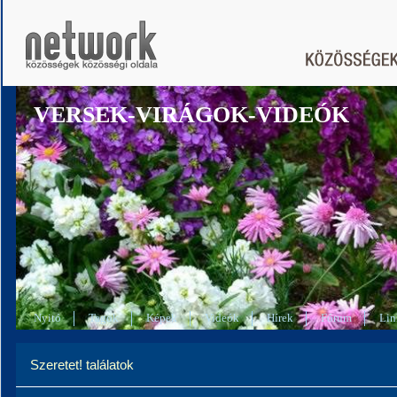
VERSEK-VIRÁGOK-VIDEÓK
Nyitó
Tagok
Képek
Videók
Hírek
Fórum
Lin
Szeretet! találatok