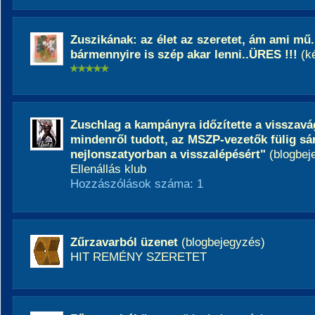
Zuszikának: az élet az szeretet, ám ami mű.
bármennyire is szép akar lenni..ÜRES !!!
(k
Zuschlag a kampányra időzítette a visszav
mindenről tudott, az MSZP-vezetők fülig sár
nejlonszatyorban a visszalépésért"
(blogbej
Ellenállás klub
Hozzászólások száma: 1
Zűrzavarból üzenet
(blogbejegyzés)
HIT REMÉNY SZERETET