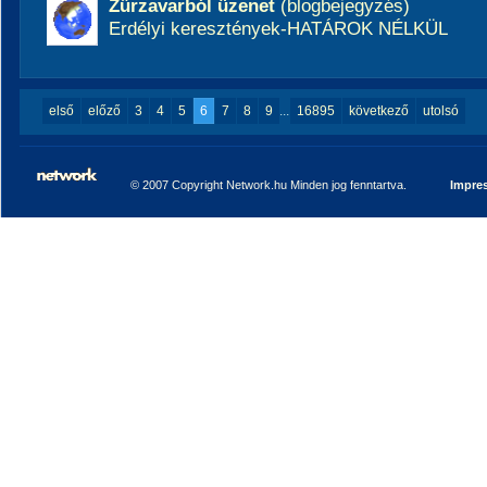
Zűrzavarból üzenet
(blogbejegyzés)
Erdélyi keresztények-HATÁROK NÉLKÜL
első
előző
3
4
5
6
7
8
9
...
16895
következő
utolsó
© 2007 Copyright Network.hu Minden jog fenntartva.
Impre