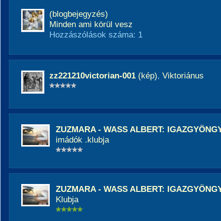
(blogbejegyzés)
Minden ami körül vesz
Hozzászólások száma: 1
zz221210victorian-001
(kép)
,
Viktoriánus
ZUZMARA - WASS ALBERT: IGAZGYÖNG
imádók .klubja
ZUZMARA - WASS ALBERT: IGAZGYÖNG
Klubja