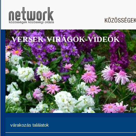
VERSEK-VIRÁGOK-VIDEÓK
Nyitó
Tagok
Képek
Videók
Hírek
Fórum
Lin
várakozás találatok