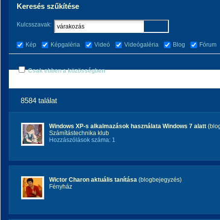
Keresés szűkítése
Kulcsszavak:
Kép
Képgaléria
Videó
Videógaléria
Blog
Fórum
Csak ebben a közösségben
8584 találat
Windows XP-s alkalmazások használata Windows 7 alatt
(blo
Számítástechnika klub
Hozzászólások száma: 1
Wictor Charon aktuális tanítása
(blogbejegyzés)
Fényház