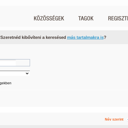
 Szeretnéd kibővíteni a keresésed
más tartalmakra is
?
égekben
Név szerint