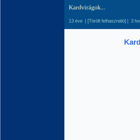
Kardvirágok...
13 éve
|
[Törölt felhasználó]
|
3 h
Kard