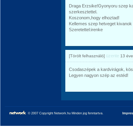
Draga Erzsike!Gyonyoru szep ka
szerkesztettel.
Koszonom,hogy elhoztad!
Kellemes szep hetveget kivanok
Szeretettel:irenke
üzente
[Törölt felhasználó]
13 éve
Csodaszépek a kardvirágok, kös
Legyen nagyon szép az estéd!
© 2007 Copyright Network.hu Minden jog fenntartva.
Impre