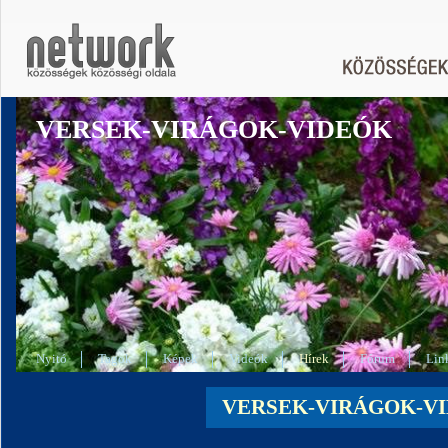
VERSEK-VIRÁGOK-VIDEÓK
Nyitó
Tagok
Képek
Videók
Hírek
Fórum
Lin
VERSEK-VIRÁGOK-VID