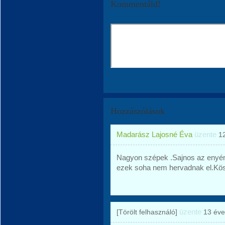
Kommentáld!
Hozzászólások
Madarász Lajosné Éva
üzente
1
Nagyon szépek .Sajnos az enyém
ezek soha nem hervadnak el.K
üzente
[Törölt felhasználó]
13 éve