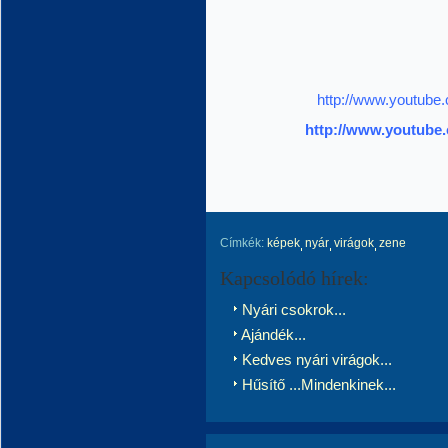
http://www.youtub
http://www.youtub
Címkék:
képek
nyár
virágok
zene
Kapcsolódó hírek:
Nyári csokrok...
Ajándék...
Kedves nyári virágok...
Hűsítő ...Mindenkinek...