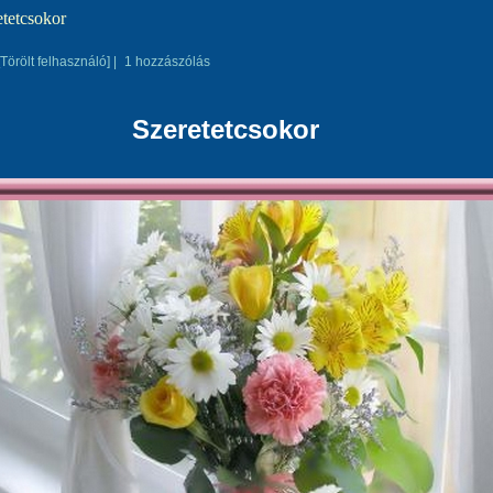
etetcsokor
[Törölt felhasználó]
|
1 hozzászólás
Szeretetcsokor
8go.com