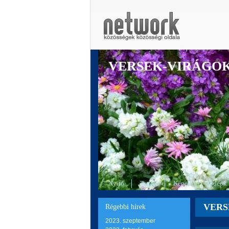
VERSEK-VIRÁGO
Nyitó
Tagok
Képek
Videók
VERS
Régebbi hírek
2023. szeptember