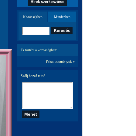
Hírek szerkesztése
Közösségben
Mindenben
Ez történt a közösségben:
Friss események »
Szólj hozzá te is!