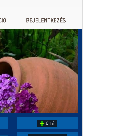
Új hír