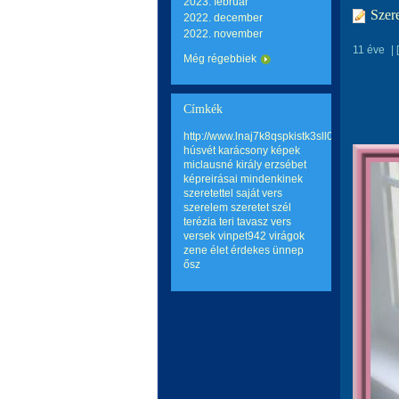
2023. február
Szer
2022. december
2022. november
11 éve
|
Még régebbiek
Címkék
http://www.lnaj7k8qspkistk3sll0hqp6mo2wq
húsvét
karácsony
képek
miclausné király erzsébet
képreirásai
mindenkinek
szeretettel
saját vers
szerelem
szeretet
szél
terézia teri
tavasz
vers
versek
vinpet942
virágok
zene
élet
érdekes
ünnep
ősz