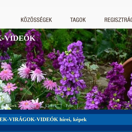
K-VIDEÓK
Hírek
Fórum
Linkek
Friss
EK-VIRÁGOK-VIDEÓK hírei, képek