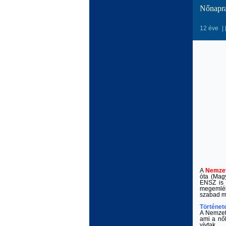
Nőnapra
12 éve
|
A
Nemzet
óta (Mag
ENSZ is 
megemlék
szabad mu
Történet
A Nemzetk
ami a nők
vívtak.