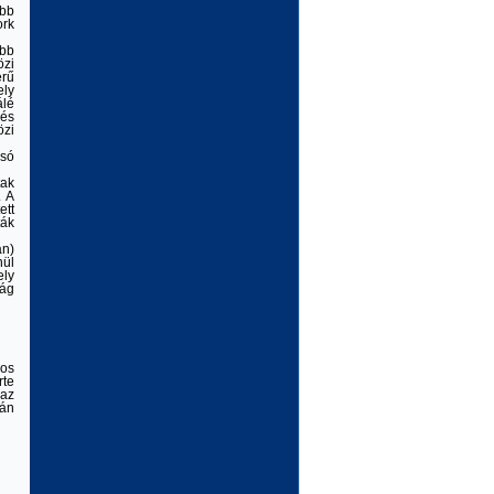
ibb
ork
ább
özi
rű
ely
álé
 és
zi
lsó
tak
. A
ett
ták
án)
nül
ely
lág
gos
rte
 az
-án