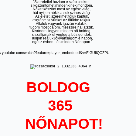
"Szeretettel hoztam e szép csokrot,
s köszöntőmet mindenkinek mondom.
Nőket köszönt most az egész világ,
hát nyíljon nékik a sok színes virág.
Az életet, szerelmet tőlük kaptuk,
cserébe szívünket az ölükbe rakjuk.
Általuk vagyunk igazán valakik,
tudom most dalom, messzire hallatszik.
Kívánom, legyen minden nő boldog,
s szálljanak el végleg a bús gondok.
Hulljon reájuk jókívánságom e napon,
egész évben - és minden Nőnapon."
ww.youtube.com/watch?feature=player_embedded&v=EiGUltQOZPU
BOLDOG
365
NŐNAPOT!