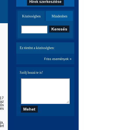
Hírek szerkesztése
Közösségben
Mindenben
Ez történt a közösségben:
Friss események »
Szólj hozzá te is!
917
 az
dős
 és
ja,
ért