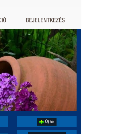
Új hír