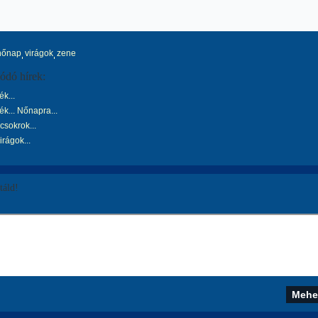
nőnap
virágok
zene
ódó hírek:
k...
k... Nőnapra...
csokrok...
rágok...
áld!