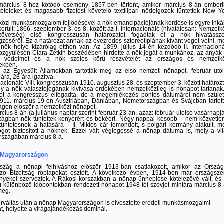
március 8-hoz kötődő esemény 1857-ben történt, amikor március 8-án ember
ételeket és magasabb fizetést követelő textilipari nődolgozók tüntettek New Y
közi munkásmozgalom fejlődésével a nők emancipációjának kérdése is egyre ink
került: 1866. szeptember 3. és 8. között az I. Internacionálé (hivatalosan: Nemzetk
zövetség) első kongresszusán határozatot fogadtak el a nők hivatássze
éséről. Ez a határozat annak az évezredes sztereotípiának kívánt véget vetni, m
 nők helye kizárólag otthon van. Az 1899. július 14-én kezdődő II. Internacion
közgyűlésén Clara Zetkin beszédében hirdette a nők jogát a munkához, az anyák
k védelmét és a nők széles körű részvételét az országos és nemzetkö
ekben.
 az Egyesült Államokban tartották meg az első nemzeti nőnapot, február uto
ára, 28-ára igazítva.
ernacionálé VIII. kongresszusán 1910. augusztus 28. és szeptember 3. között határoz
gy a nők választójogának kivívása érdekében nemzetközileg is nőnapot tartanak
tot a kongresszus elfogadta, de a megemlékezés pontos dátumáról nem szület
1911. március 19-én Ausztriában, Dániában, Németországban és Svájcban tartot
ágon először a nemzetközi nőnapot.
cius 8-án (a juliánus naptár szerint február 23-án, azaz: február utolsó vasárnapj
zágban nők tüntettek kenyérért és békéért. Négy nappal később – nem közvetle
üntetésnek a hatására – II. Miklós cár lemondott, s polgári kormány alakult, m
ogot biztosított a nőknek. Ezzel vált véglegessé a nőnap dátuma is, mely a vi
rszágában március 8-a.
 Magyarországon
szág a nőnapi felhíváshoz először 1913-ban csatlakozott, amikor az Orszá
ző Bizottság röplapokat osztott. A következő évben, 1914-ben már országsze
nyeket szerveztek. A Rákosi-korszakban a nőnap ünneplése kötelezővé vált, és
g különböző időpontokban rendezett nőnapot 1948-tól szovjet mintára március 8
 meg.
rváltás után a nőnap Magyarországon is elvesztette eredeti munkásmozgalmi
t, helyette a virágajándékozás dominál.