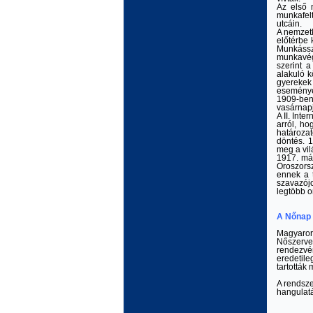
Az első 
munkafelt
utcáin.
A nemzet
előtérbe 
Munkáss
munkavégz
szerint a
alakuló 
gyereke
esemény
1909-ben
vasárnapj
A II. Int
arról, ho
határoza
döntés. 
meg a vil
1917. már
Oroszors
ennek a t
szavazój
legtöbb o
A Nőnap
Magyaror
Nőszerve
rendezvé
eredetile
tartották
A rendsze
hangulatá