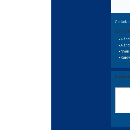
Címkék:
Kapcsol
Ajándé
Ajándé
Nyári 
Kardvi
Komment