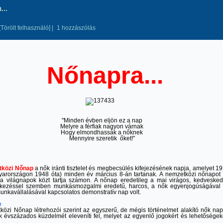
...
[Törölt felhasználó]
|
1 hozzászólás
Nőnapra...
"Minden évben eljön ez a nap
Melyre a férfiak nagyon várnak
Hogy elmondhassák a nőknek
Mennyire szeretik őket!"
közi Nőnap
a nők iránti tisztelet és megbecsülés kifejezésének napja, amelyet 1
yarországon 1948 óta) minden év március 8-án tartanak. A nemzetközi nőnapot
a világnapok közt tartja számon. A nőnap eredetileg a mai virágos, kedveske
ezéssel szemben munkásmozgalmi eredetű, harcos, a nők egyenjogúságával
nkavállalásával kapcsolatos demonstratív nap volt.
e
özi Nőnap létrehozói szerint az egyszerű, de mégis történelmet alakító nők nap
 évszázados küzdelmét eleveníti fel, melyet az egyenlő jogokért és lehetőségek