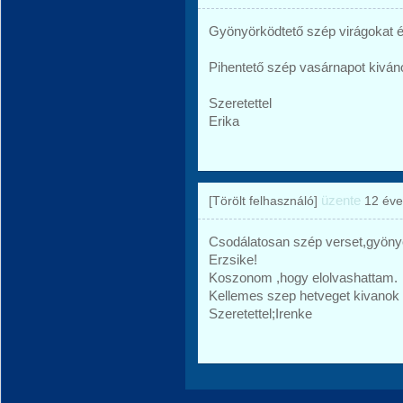
Gyönyörködtető szép virágokat 
Pihentető szép vasárnapot kiváno
Szeretettel
Erika
üzente
[Törölt felhasználó]
12 éve
Csodálatosan szép verset,gyöny
Erzsike!
Koszonom ,hogy elolvashattam.
Kellemes szep hetveget kivanok
Szeretettel;Irenke