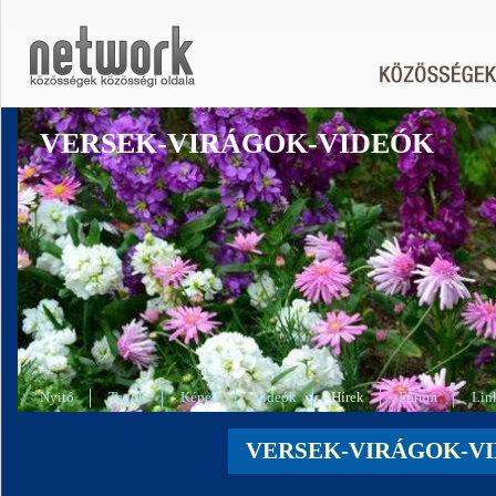
VERSEK-VIRÁGOK-VIDEÓK
Nyitó
Tagok
Képek
Videók
Hírek
Fórum
Lin
VERSEK-VIRÁGOK-VID