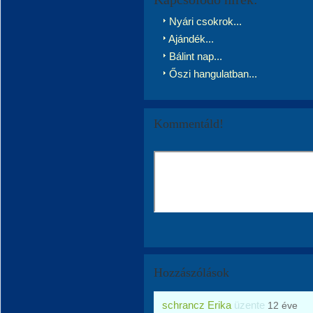
Nyári csokrok...
Ajándék...
Bálint nap...
Őszi hangulatban...
Kommentáld!
Hozzászólások
schrancz Erika
üzente
12 éve