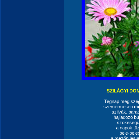
SZILÁGYI DO
T
egnap még szég
szemérmesen mos
szilvák, bara
hajladozó búz
szőkeségük
a napok tü
bele-bele
a mezőn lesuny