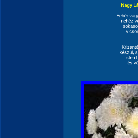
Nagy Lá
Fehér vag
nehéz va
sokaso
vicso
Krizant
készül, s
isten 
és vé