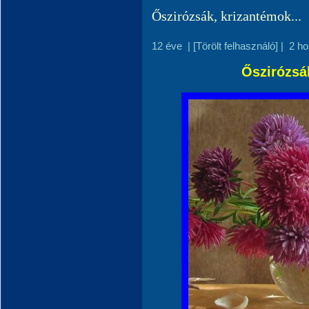
Őszirózsák, krizantémok...
12 éve
|
[Törölt felhasználó]
|
2 h
Őszirózsák