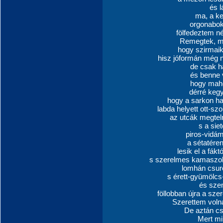
és l
ma, a ke
orgonabok
fölfedeztem né
Remegtek, mi
hogy szirmaik
hisz jóformán még ny
de csak h
és benne v
hogy maho
dérré kegy
hogy a sarkon h
labda helyett ott-sz
az utcák megtel
s a sie
piros-vidám
a sétatéren
lesik el a fák
s szerelmes kamaszok
lomhán csur
s érett-gyümölcs-
és sze
föllobban újra a sze
Szerettem volna
De aztán cs
Mert mi