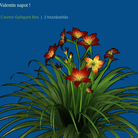
Valentin napot !
Csomor Győrgyné Bea
|
2 hozzászólás
8go.com