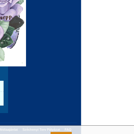
édiaajánlat
Széchenyi Terv Pályázat
FAQ