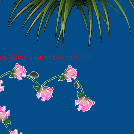
g Valentin napot kívánok! ! ! !