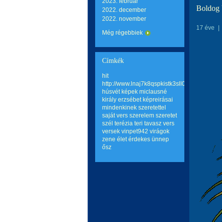
2023. február
Boldog 
2022. december
2022. november
17 éve
|
Még régebbiek
Címkék
hit
http://www.lnaj7k8qspkistk3sll0hqp6mo2wq
húsvét
képek
miclausné
király erzsébet képreirásai
mindenkinek szeretettel
saját vers
szerelem
szeretet
szél terézia teri
tavasz
vers
versek
vinpet942
virágok
zene
élet
érdekes
ünnep
ősz