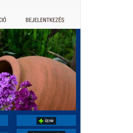
Új hír