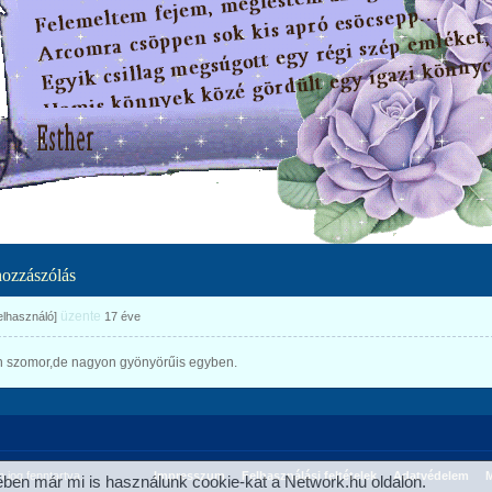
hozzászólás
üzente
felhasználó]
17 éve
 szomor,de nagyon gyönyörűis egyben.
jog fenntartva.
Impresszum
Felhasználási feltételek
Adatvédelem
M
ben már mi is használunk cookie-kat a Network.hu oldalon.