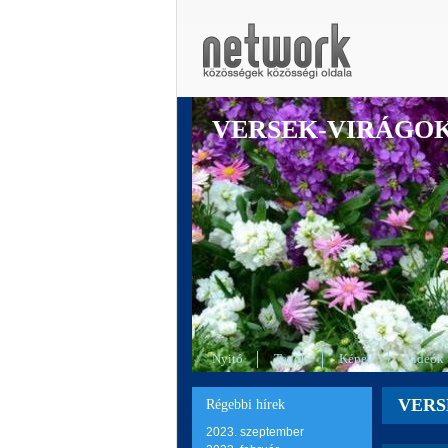
VERSEK-VIRÁGO
Nyitó
Tagok
Képek
Videók
VERSE
Régebbi hírek
2023. szeptember