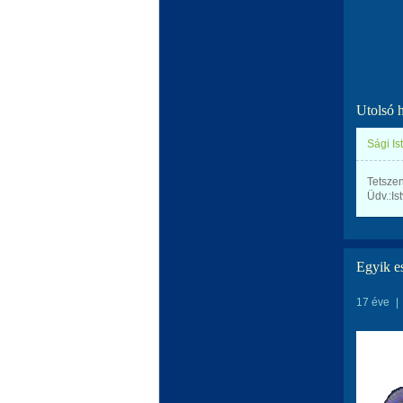
Utolsó 
Sági Is
Tetszen
Üdv.:Is
Egyik es
17 éve
|