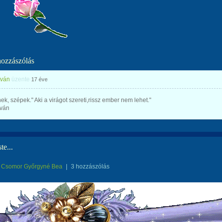
hozzászólás
tván
üzente
17 éve
ek, szépek." Aki a virágot szereti,rissz ember nem lehet."
tván
te...
Csomor Győrgyné Bea
|
3 hozzászólás