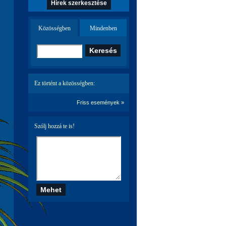
Hírek szerkesztése
Közösségben
Mindenben
Ez történt a közösségben:
Friss események »
Szólj hozzá te is!