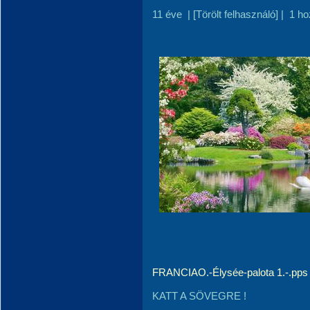
11 éve
|
[Törölt felhasználó]
|
1 ho
FRANCIAO.-Élysée-palota 1.-.pps
KATT A SÖVEGRE !