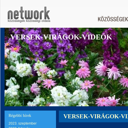
VERSEK-VIRÁGOK-VIDEÓK
Nyitó
Tagok
Képek
Videók
Hírek
Fórum
Lin
VERSEK-VIRÁGOK-VIDEÓ
Régebbi hírek
2023. szeptember