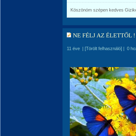
Köszönóm szépen kedves Gizike,é
NE FÉLJ AZ ÉLETTŐL !
11 éve
|
[Törölt felhasználó]
|
0 ho