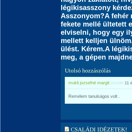
légikisasszony kérde
Asszonyom?
A fehér 
fekete mellé ültetett
elviselni, hogy egy i
mellett kelljen ülnöm
ülést. Kérem.
A légik
meg, a gépen majdne
Utolsó hozzászólás
mukli jozsefné margit
üzente
11 
Remélem tanulságos volt .
CSALÁDI IDÉZETEK!