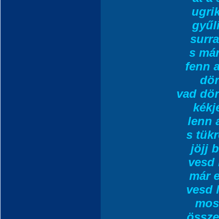
ugrik
gyűli
surra
s már
fenn 
dö
vad dö
kékj
lenn 
s tük
jöjj 
vesd 
már e
vesd 
mos
össze