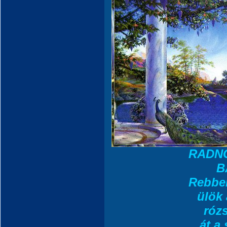
RADNÓ
B
Rebbe
ülök 
rózs
át a