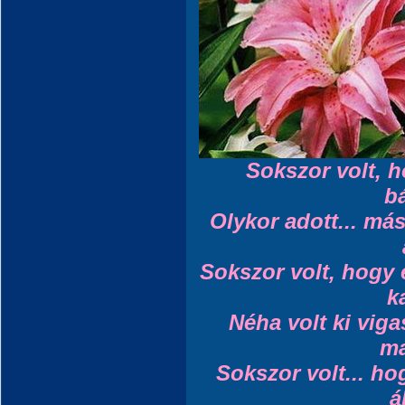
Sokszor volt, h
bá
Olykor adott... má
Sokszor volt, hogy 
k
Néha volt ki viga
m
Sokszor volt... hog
á