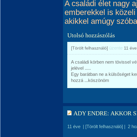
A családi élet nagy 
emberekkel is közeli
akikkel amúgy szóba
Utolsó hozzászólás
üzente
[Törölt felhasználó]
11 éve
A családi körben nem tövissel v
jelével .....
Egy barátban ne a külsőséget ke
hozzá ...köszönöm
ADY ENDRE: AKKOR S
11 éve
|
[Törölt felhasználó]
|
2 ho