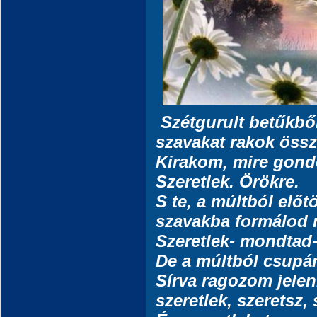
Szétgurult betűkbő
szavakat rakok össz
Kirakom, mire gond
Szeretlek. Örökre.
S te, a múltból előt
szavakba formálod
Szeretlek- mondtad-
De a múltból csupán
Sírva ragozom jele
szeretlek, szeretsz, 