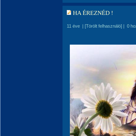
HA ÉREZNÉD !
11 éve
|
[Törölt felhasználó]
|
0 ho