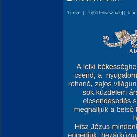
11 éve
|
[Törölt felhasználó]
|
5 ho
A b
A lelki békességh
csend, a nyugalom
rohanó, zajos világun
sok küzdelem ár
elcsendesedés s
meghalljuk a belső
h
Hisz Jézus mindenk
engedjük, bezárkózun