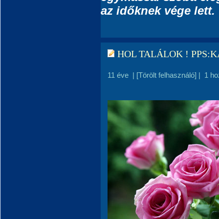
az időknek vége lett.
HOL TALÁLOK ! PPS:
11 éve
|
[Törölt felhasználó]
|
1 ho