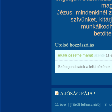
mag
Jézus mindenkinél zö
szívünket, kitár
munkálkodh
betölt
Utolsó hozzászólás
mukli jozsefné margit
üzente
11 
Szép gondolatok a lelki békéhez .
A JÓSÁG FÁJA !
11 éve
|
[Törölt felhasználó]
|
3 ho