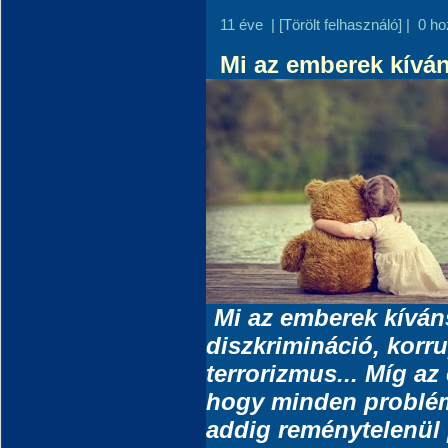
11 éve
|
[Törölt felhasználó]
|
0 ho
Mi az emberek kívá
Mi az emberek kívá
diszkrimináció, korr
terrorizmus... Míg az
hogy minden probléma
addig reménytelenül