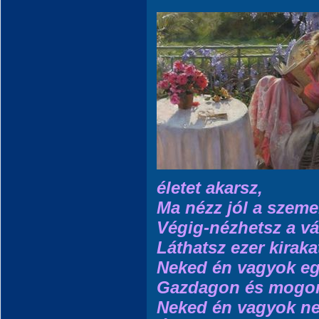
életet akarsz,
Ma nézz jól a szem
Végig-nézhetsz a vá
Láthatsz ezer kiraka
Neked én vagyok e
Gazdagon és mogor
Neked én vagyok n