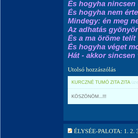
És hogyha nincsen
És hogyha nem érte
Mindegy: én meg n
Az adhatás gyönyö
És a ma öröme telít
És hogyha véget m
Hát - akkor sincsen
Utolsó hozzászólás
KURCZNÉ TUMÓ ZITA ZITA
üze
KÖSZÖNÖM...!!!
ÉLYSÉE-PALOTA: 1. 2. 3.