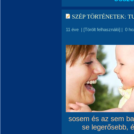
SZÉP TÖRTÉNETEK: T
11 éve
|
[Törölt felhasználó]
|
0 ho
sosem és az sem baj
se legerősebb, 