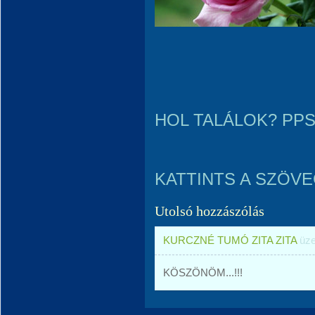
HOL TALÁLOK? PPS
KATTINTS A SZÖVE
Utolsó hozzászólás
KURCZNÉ TUMÓ ZITA ZITA
üze
KÖSZÖNÖM...!!!