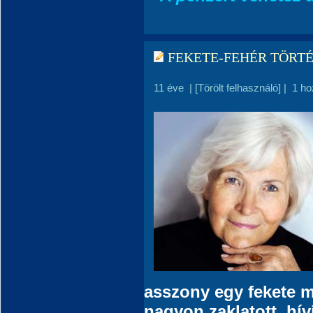
FEKETE-FEHÉR TÖRTÉ
11 éve
|
[Törölt felhasználó]
|
1 ho
asszony egy fekete me
nagyon zaklatott, hív