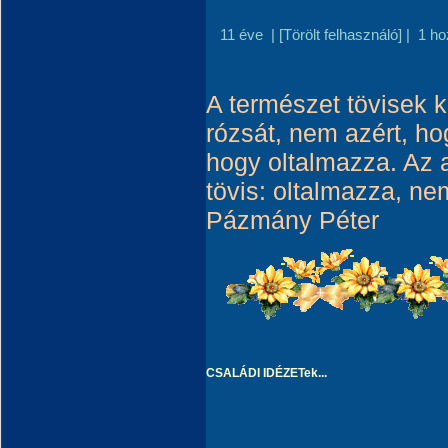
11 éve
|
[Törölt felhasználó]
|
1 ho
A természet tövisek 
rózsát, nem azért, h
hogy oltalmazza. Az a
tövis: oltalmazza, nem
Pázmány Péter
CSALÁDI IDÉZETek...