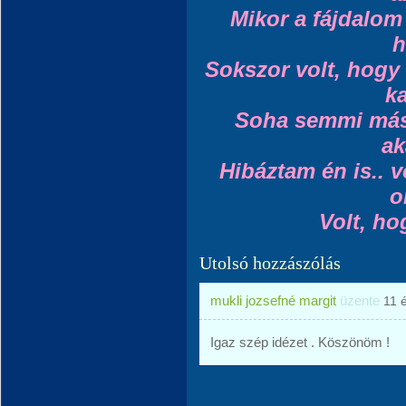
Mikor a fájdalom
h
Sokszor volt, hogy
ka
Soha semmi mást
ak
Hibáztam én is.. 
o
Volt, ho
Utolsó hozzászólás
mukli jozsefné margit
üzente
11 
Igaz szép idézet . Köszönöm !