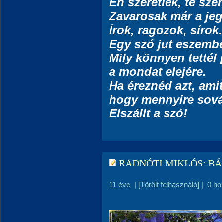
Én szeretlek, te szer
Zavarosak már a jeg
Írok, ragozok, sírok.
Egy szó jut eszemb
Mily könnyen tettél 
a mondat elejére.
Ha éreznéd azt, amit
hogy mennyire sová
Elszállt a szó!
RADNÓTI MIKLÓS: BÁ
11 éve
|
[Törölt felhasználó]
|
0 ho