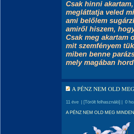
Csak hinni akartam,
megláttatja veled m
ami belőlem sugárzi
amiről hiszem, hog
Csak meg akartam os
mit szemfényem tük
miben benne parázsl
mely magában hordta
A PÉNZ NEM OLD MEG
11 éve
|
[Törölt felhasználó]
|
0 ho
A PÉNZ NEM OLD MEG MINDEN