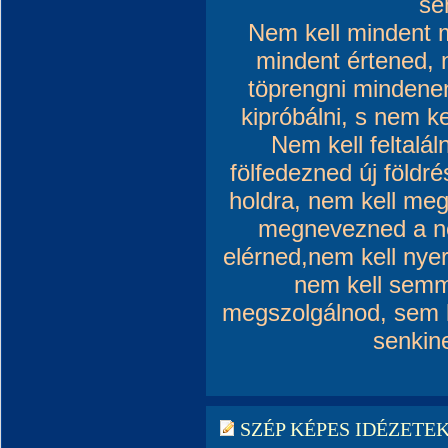
se
Nem kell mindent 
mindent értened, 
töprengni mindenen
kipróbálni, s nem k
Nem kell feltalá
fölfedezned új földré
holdra, nem kell me
megnevezned a név
elérned,nem kell ny
nem kell semm
megszolgálnod, sem 
senkin
SZÉP KÉPES IDÉZETEK