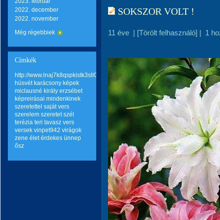
2023. február
SOKSZOR VOLT !
2022. december
2022. november
11 éve
|
[Törölt felhasználó]
|
1 ho
Még régebbiek
Címkék
http://www.lnaj7k8qspkistk3sll0hqp6mo2wq8go.com
húsvét
karácsony
képek
miclausné király erzsébet
képreirásai
mindenkinek
szeretettel
saját vers
szerelem
szeretet
szél
terézia teri
tavasz
vers
versek
vinpet942
virágok
zene
élet
érdekes
ünnep
ősz