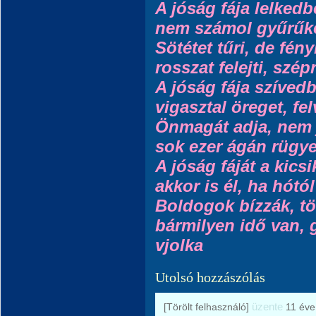
A jóság fája lelked
nem számol gyűrűket
Sötétet tűri, de fén
rosszat felejti, szép
A jóság fája szíved
vigasztal öreget, fel
Önmagát adja, nem j
sok ezer ágán rügyez
A jóság fáját a kicsik
akkor is él, ha hótól
Boldogok bízzák, tö
bármilyen idő van, 
vjolka
Utolsó hozzászólás
üzente
[Törölt felhasználó]
11 éve