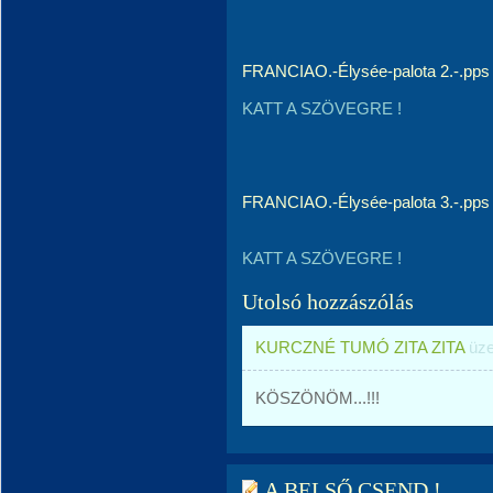
FRANCIAO.-Élysée-palota 2.-.pps
KATT A SZÖVEGRE !
FRANCIAO.-Élysée-palota 3.-.pps
KATT A SZÖVEGRE !
Utolsó hozzászólás
KURCZNÉ TUMÓ ZITA ZITA
üze
KÖSZÖNÖM...!!!
A BELSŐ CSEND !