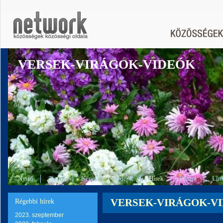
VERSEK-VIRÁGOK-VIDEÓK
Nyitó
Tagok
Képek
Videók
Hírek
Fórum
Lin
VERSEK-VIRÁGOK-VIDEÓ
Régebbi hírek
2023. szeptember