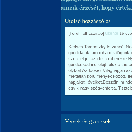
annak érzését, hogy értéke
Utolsó hozzászólás
üzente
[Törölt felhasználó]
15 éve
Kedves Tomorszky Istvánné! Nag
gondolatok, ám rohanó világunk
szeretet jut az idős emberekre.Ny
gondoskodni elfelejt róluk a tár
olykor! Az Idősek Világnapján az
méltatlan körülmények között, il
napjaikat, éveiket.Beszélni mind
egyik nagy szégyenfoltja. Tiszte
Versek és gyerekek