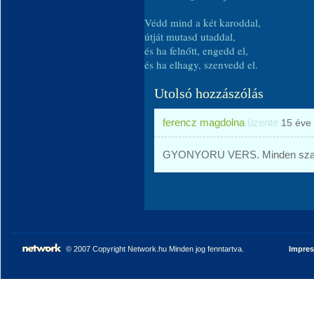
Védd mind a két karoddal,
útját mutasd utaddal,
és ha felnőtt, engedd el,
és ha elhagy, szenvedd el.
Utolsó hozzászólás
ferencz magdolna
üzente
15 éve
GYONYORU VERS. Minden szav
© 2007 Copyright Network.hu Minden jog fenntartva.
Impre