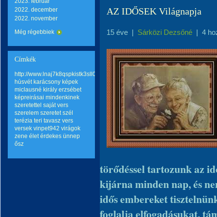
2023. február
AZ IDŐSEK Világnapja
2022. december
2022. november
15 éve
|
Sárközi Dezsőné
|
4 ho
Még régebbiek
Címkék
http://www.lnaj7k8qspkistk3sll0hqp6mo2wq8go.com
húsvét
karácsony
képek
miclausné király erzsébet
képreirásai
mindenkinek
szeretettel
saját vers
szerelem
szeretet
szél
terézia teri
tavasz
vers
versek
vinpet942
virágok
zene
élet
érdekes
ünnep
ősz
törődéssel tartozunk az id
kijárna minden nap, és ne
idős embereket tisztelnün
foglalja elfogadásukat, tá