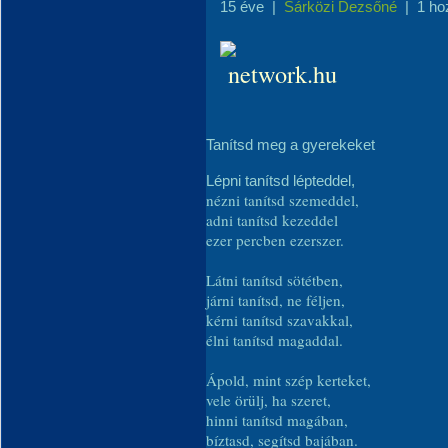
15 éve
|
Sárközi Dezsőné
|
1 ho
Tanítsd meg a gyerekeket
Lépni tanítsd lépteddel,
nézni tanítsd szemeddel,
adni tanítsd kezeddel
ezer percben ezerszer.
Látni tanítsd sötétben,
járni tanítsd, ne féljen,
kérni tanítsd szavakkal,
élni tanítsd magaddal.
Ápold, mint szép kerteket,
vele örülj, ha szeret,
hinni tanítsd magában,
bíztasd, segítsd bajában.