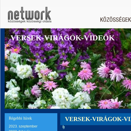
VERSEK-VIRÁGOK-VIDEÓK
Nyitó
Tagok
Képek
Videók
Hírek
Fórum
Lin
VERSEK-VIRÁGOK-VIDEÓ
Régebbi hírek
2023. szeptember
s
f
l
o
r
e
g