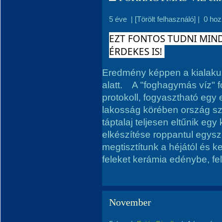
5 éve
|
[Törölt felhasználó]
|
0 hoz
EZT FONTOS TUDNI MIND
ÉRDEKES IS! 
Eredmény képpen a kialaku
alatt. ⠀A "foghagymás víz" f
protokoll, fogyasztható eg
lakosság körében ország sze
táptalaj teljesen eltűnik egy
elkészítése roppantul egysz
megtisztítunk a héjától és k
feleket kerámia edénybe, fe
November