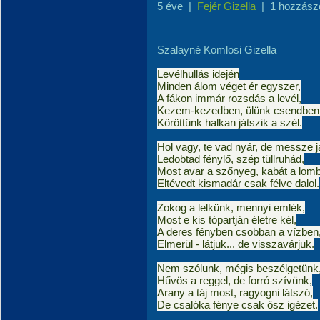
5 éve
|
Fejér Gizella
|
1 hozzász
Szalayné Komlosi Gizella
Levélhullás idején
Minden álom véget ér egyszer,
A fákon immár rozsdás a levél,
Kezem-kezedben, ülünk csendben
Köröttünk halkan játszik a szél.
Hol vagy, te vad nyár, de messze j
Ledobtad fénylő, szép tüllruhád,
Most avar a szőnyeg, kabát a lomb
Eltévedt kismadár csak félve dalol.
Zokog a lelkünk, mennyi emlék,
Most e kis tópartján életre kél,
A deres fényben csobban a vízben
Elmerül - látjuk... de visszavárjuk.
Nem szólunk, mégis beszélgetünk
Hűvös a reggel, de forró szívünk,
Arany a táj most, ragyogni látszó,
De csalóka fénye csak ősz igézet.