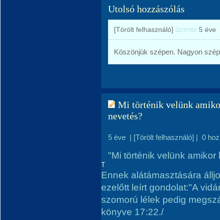
Utolsó hozzászólás
üzente
[Törölt felhasználó]
5 éve
Köszönjük szépen. Nagyon szép vers..
Mi történik velünk amiko
nevetés?
5 éve
|
[Törölt felhasználó]
|
0 hoz
"Mi történik velünk amiko
T
Ennek alátámasztására álljo
o
t
S
h
n
ezelőtt leírt gondolat:"A vi
szomorú lélek pedig megszá
könyve 17:22./