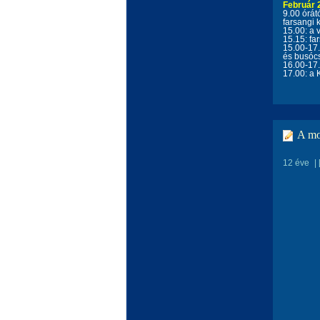
Február 
9.00 órát
farsangi
15.00: a 
15.15: fa
15.00-17.
és
busóc
16.00-17.
17.00: a 
A moh
12 éve
|