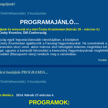
angoljunk!
[Törölt felhasználó]
|
0 hozzászólás
PROGRAMAJÁNLÓ...
ljunk és temessük el a telet Česky Krumlovban (február 28 – március 4.)
 Česky Krumlov, Dél-Csehország
szág egyik legvarázslatosabb városkájában, a középkori
8go.com
Česky Krumlovban újjáélesztik a Farsangi hagyományokat. Ha szeretnének a
arneválon részt venni, akkor március első hétvégéjét érdemes megtoldani két
al, ugyanis a karneváli felvonulást a keresztény hagyományoknak megfelelő
edden (Masopustní úterý) rendezik meg a városkában.
Tovább
csi busójárás PROGRAMJA...
[Törölt felhasználó]
|
0 hozzászólás
ás Mohács.
2014. február 27-március 4.
PROGRAMOK: