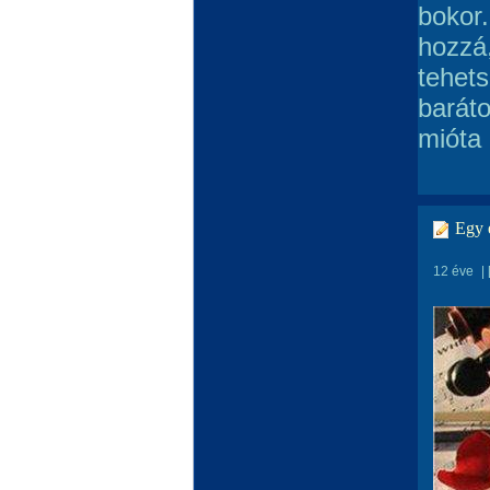
bokor.
hozzá
tehets
baráto
mióta 
Egy é
12 éve
|