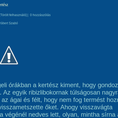
rtész
[Törölt felhasználó]
|
0 hozzászólás
 Róbert Szabó
eli órákban a kertész kiment, hogy gondo
t. Az egyik ribizlibokornak túlságosan nagy
 az ágai és félt, hogy nem fog termést hozn
visszametszette őket. Ahogy visszavágta
 a végénél nedves lett, olyan, mintha sírna 