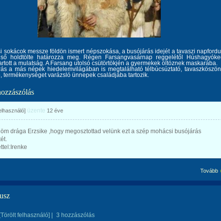
 sokácok messze földön ismert népszokása, a busójárás idejét a tavaszi napfordu
lső holdtölte határozza meg. Régen Farsangvasárnap reggelétől Húshagyók
tartott a mulatság. A Farsang utolsó csütörtökjén a gyermekek öltöznek maskarába.
rás a más népek hiedelemvilágában is megtalálható télbúcsúztató, tavaszköszön
, termékenységet varázsló ünnepek családjába tartozik.
hozzászólás
üzente
felhasználó]
12 éve
öm drága Erzsike ,hogy megosztottad velünk ezt a szép mohácsi busójárás
ét.
ttel:Irenke
Tovább
usz
[Törölt felhasználó]
|
3 hozzászólás