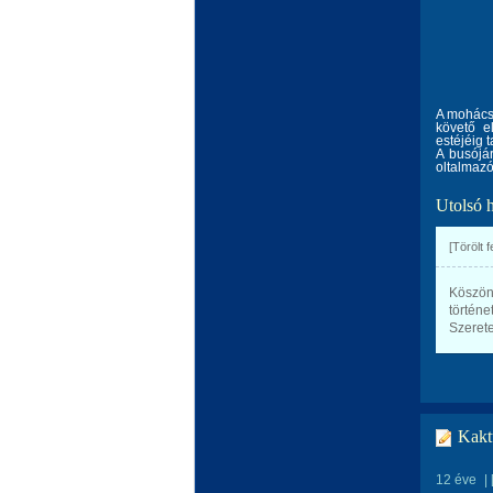
A mohácsi
követő e
estéjéig 
A busójá
oltalmazó
Utolsó 
[Törölt 
Köszön
történet
Szerete
Kakt
12 éve
|