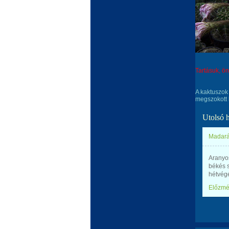
Tartásuk, ö
A kaktuszok
megszokott 
Utolsó 
Madará
Aranyos
békés s
hétvégé
Előzm