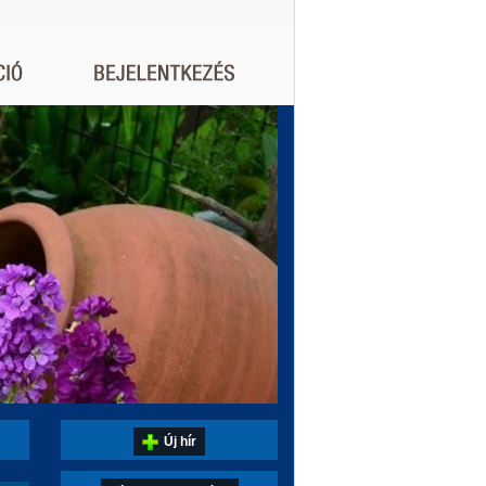
Új hír