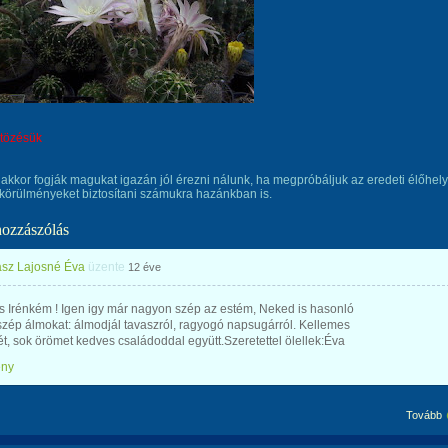
ntözésük
 akkor fogják magukat igazán jól érezni nálunk, ha megpróbáljuk az eredeti élőhel
körülményeket biztosítani számukra hazánkban is.
hozzászólás
sz Lajosné Éva
üzente
12 éve
 Irénkém ! Igen igy már nagyon szép az estém, Neked is hasonló
zép álmokat: álmodjál tavaszról, ragyogó napsugárról. Kellemes
t, sok örömet kedves családoddal együtt.Szeretettel ölellek:Éva
ény
Tovább