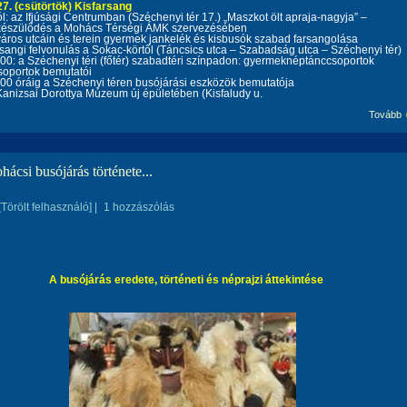
27. (csütörtök) Kisfarsang
ól: az Ifjúsági Centrumban (Széchenyi tér 17.) „Maszkot ölt apraja-nagyja” –
készülődés a Mohács Térségi ÁMK szervezésében
város utcáin és terein gyermek jankelék és kisbusók szabad farsangolása
rsangi felvonulás a Sokac-körtől (Táncsics utca – Szabadság utca – Széchenyi tér)
00: a Széchenyi téri (főtér) szabadtéri színpadon: gyermek
néptánccsoportok
soportok bemutatói
00 óráig a Széchenyi téren busójárási eszközök bemutatója
Kanizsai Dorottya Múzeum új épületében (Kisfaludy u.
Tovább
ácsi busójárás története...
[Törölt felhasználó]
|
1 hozzászólás
A busójárás eredete, történeti és néprajzi áttekintése