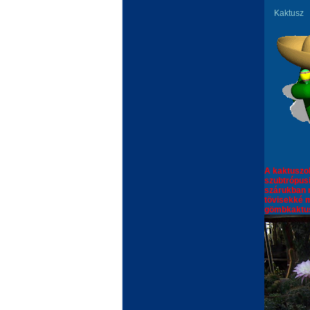
Kaktusz
A kaktuszok
szubtrópusi
szárukban 
tövisekké m
gömbkaktusz