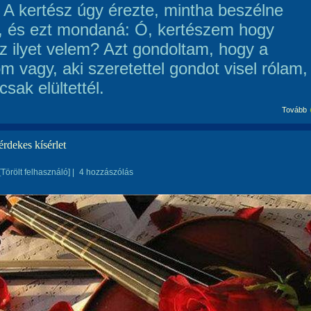
 A kertész úgy érezte, mintha beszélne
, és ezt mondaná: Ó, kertészem hogy
z ilyet velem? Azt gondoltam, hogy a
m vagy, aki szeretettel gondot visel rólam,
csak elültettél.
Tovább
rdekes kísérlet
[Törölt felhasználó]
|
4 hozzászólás