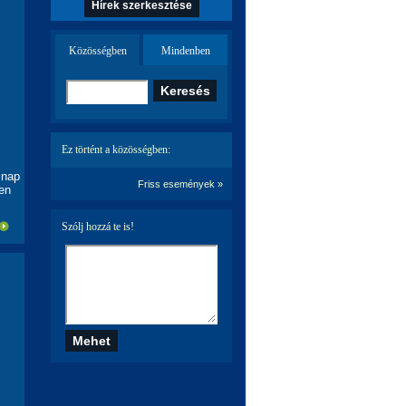
Hírek szerkesztése
Közösségben
Mindenben
Ez történt a közösségben:
 nap
Friss események »
en
Szólj hozzá te is!