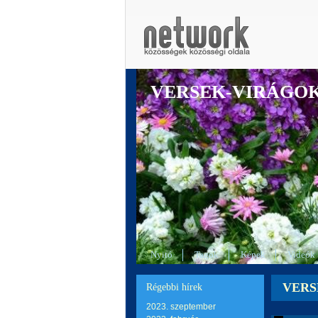
VERSEK-VIRÁGO
Nyitó
Tagok
Képek
Videók
VERSE
Régebbi hírek
2023. szeptember