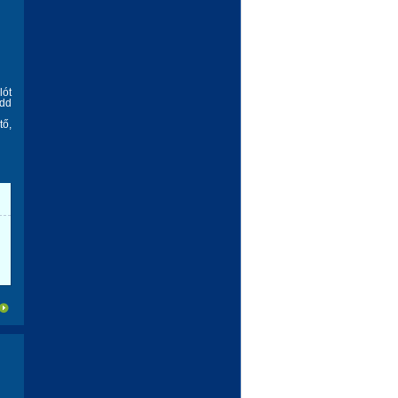
lót
edd
tő,