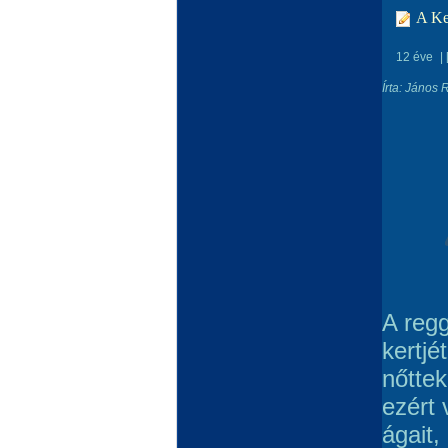
A Ke
12 éve
|
Írta: János
A regg
kertjé
nőttek
ezért 
ágait,