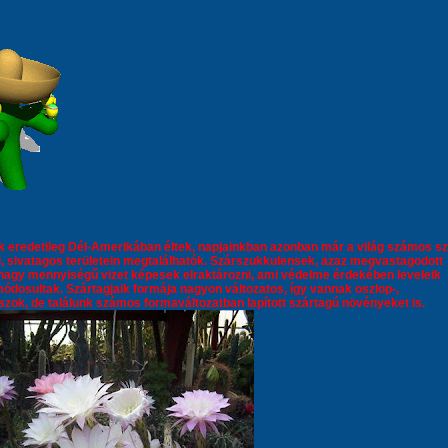
 eredetileg Dél-Amerikában éltek, napjainkban azonban már a világ számos s
, sivatagos területein megtalálhatók. Szárszukkulensek, azaz megvastagodott
nagy mennyiségű vizet képesek elraktározni, ami védelme érdekében leveleik
ódosultak. Szártagjaik formája nagyon változatos, így vannak oszlop-,
ok, de találunk számos formaváltozatban lapított szártagú növényeket is.