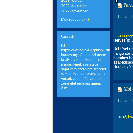
2023. február
Fars
2022. december
2022. november
12 éve
|
Még régebbiek
Címkék
Farsango
Helyszín:
hit
Dél-Csehor
http://www.lnaj7k8qspkistk3sll0hqp6mo2wq
hangulatú 
karácsony
képek
miclausné
krumlovi K
király erzsébet képreirásai
szabadságg
mindenkinek szeretettel
Húshagyó k
saját vers
szerelem
szeretet
szél terézia teri
tavasz
vers
versek
vinpet942
virágok
zene
élet
érdekes
ünnep
ősz
Mohá
12 éve
|
Busójár