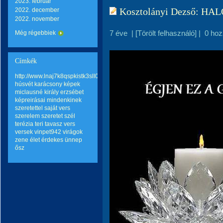
2023. február
Kosztolányi Dezső: H
2022. december
2022. november
7 éve
|
[Törölt felhasználó]
|
0 hoz
Még régebbiek
Címkék
http://www.lnaj7k8qspkistk3sll0hqp6mo2wq8go.com
húsvét
karácsony
képek
miclausné király erzsébet
képreirásai
mindenkinek
szeretettel
saját vers
szerelem
szeretet
szél
terézia teri
tavasz
vers
versek
vinpet942
virágok
zene
élet
érdekes
ünnep
ősz