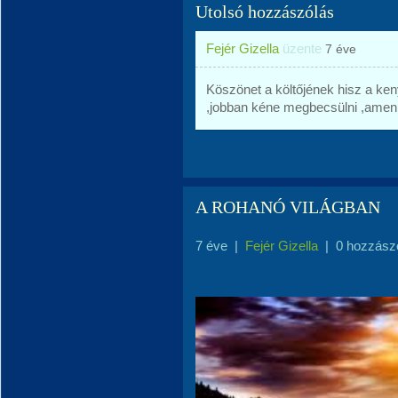
Utolsó hozzászólás
Fejér Gizella
üzente
7 éve
Köszönet a költőjének hisz a keny
,jobban kéne megbecsülni ,amen
A ROHANÓ VILÁGBAN
7 éve
|
Fejér Gizella
|
0 hozzász