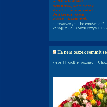
Őrizem a szemedet.
Nem tudom, miért, meddig
Maradok meg még neked,
De a kezedet fogom
S őrizem a szemedet.
https://www.youtube.com/watch?
v=nwjjgMO54tY&feature=youtu
Ha nem teszek semmit s
7 éve
|
[Törölt felhasználó]
|
0 hoz