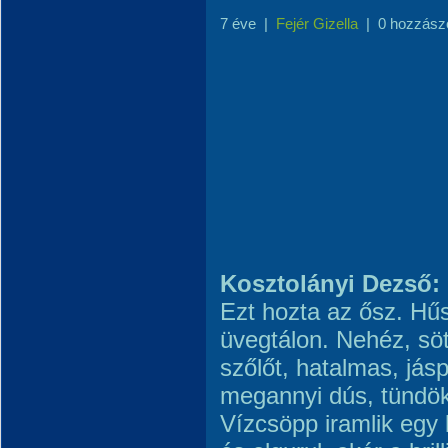
7 éve
|
Fejér Gizella
|
0 hozzász
Kosztolányi Dezső: 
Ezt hozta az ősz. Hű
üvegtálon. Nehéz, sö
szőlőt, hatalmas, jásp
megannyi dús, tündök
Vízcsöpp iramlik egy 