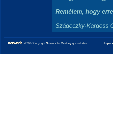
Rem
é
lem, hogy erre
Szádeczky-Kardoss 
© 2007 Copyright Network.hu Minden jog fenntartva.
Impre