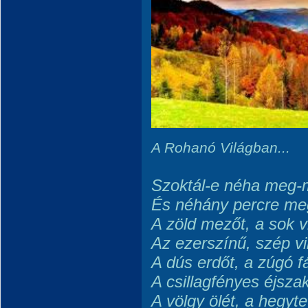
A Rohan
ó Vil
ágban...
Szoktál-e néha meg-m
És néhány percre me
A zöld mezőt, a sok v
Az ezerszínű, szép vi
A dús erdőt, a zúgó f
A csillagfényes éjsza
A völgy ölét, a hegyte