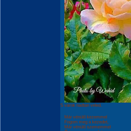
S várok riadtan veled.
Már vénülő kezemmel
Fogom meg a kezedet,
Már vénülő szememmel