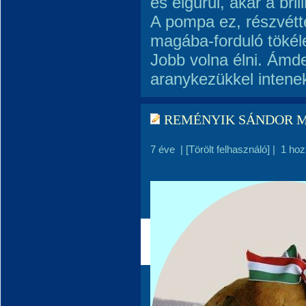
és elgurul, akár a brill
A pompa ez, részvétte
magába-forduló tökél
Jobb volna élni. Ámde
aranykezükkel intene
REMÉNYIK SÁNDOR M
7 éve
|
[Törölt felhasználó]
|
1 hoz