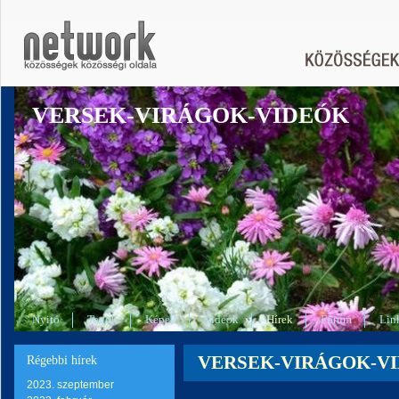
VERSEK-VIRÁGOK-VIDEÓK
Nyitó
Tagok
Képek
Videók
Hírek
Fórum
Lin
VERSEK-VIRÁGOK-VIDEÓ
Régebbi hírek
2023. szeptember