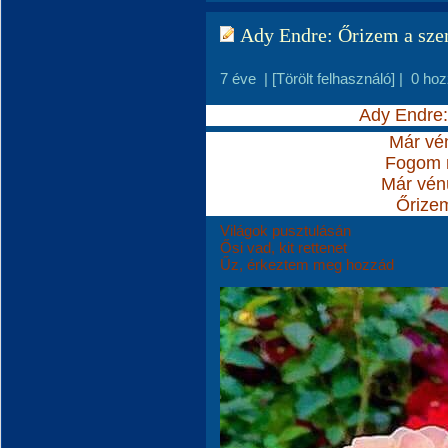
Ady Endre: Őrizem a sz
7 éve
|
[Törölt felhasználó]
|
0 hoz
Ady Endre
Már vé
Fogom 
Már vén
Őrize
Világok pusztulásán
Ősi vad, kit rettenet
Űz, érkeztem meg hozzád