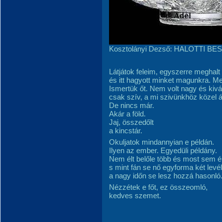
Kosztolányi Dezső: HALOTTI BE
Látjátok feleim, egyszerre meghalt
és itt hagyott minket magunkra. Me
Ismertük őt. Nem volt nagy és kivá
csak szív, a mi szivünkhöz közel ál
De nincs már.
Akár a föld.
Jaj, összedőlt
a kincstár.
Okuljatok mindannyian e példán.
Ilyen az ember. Egyedüli példány.
Nem élt belőle több és most sem él
s mint fán se nő egyforma két levél
a nagy időn se lesz hozzá hasonló
Nézzétek e főt, ez összeomló,
kedves szemet.