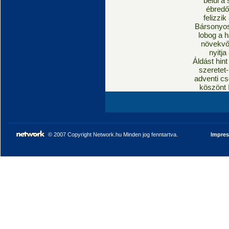
belül a
ébredő 
felizzi
Bársonyos
lobog a 
növekvő
nyitja
Áldást hint
szeretet-
adventi c
köszönt 
© 2007 Copyright Network.hu Minden jog fenntartva.
Impre