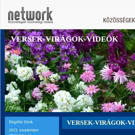
VERSEK-VIRÁGOK-VIDEÓK
Nyitó
Tagok
Képek
Videók
Hírek
Fórum
Lin
VERSEK-VIRÁGOK-VIDEÓ
Régebbi hírek
2023. szeptember