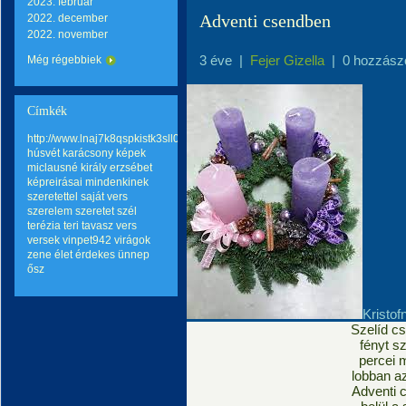
2023. február
Adventi csendben
2022. december
2022. november
3 éve
|
Fejer Gizella
|
0 hozzász
Még régebbiek
Címkék
http://www.lnaj7k8qspkistk3sll0hqp6mo2wq8go.com
húsvét
karácsony
képek
miclausné király erzsébet
képreirásai
mindenkinek
szeretettel
saját vers
szerelem
szeretet
szél
terézia teri
tavasz
vers
versek
vinpet942
virágok
zene
élet
érdekes
ünnep
ősz
Kristo
Szelíd cs
fényt sz
percei 
lobban az
Adventi 