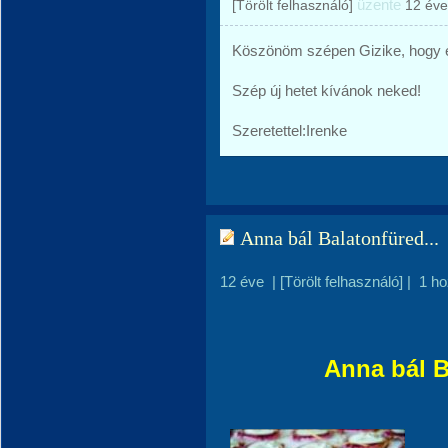
üzente
[Törölt felhasználó]
12 éve
Köszönöm szépen Gizike, hogy el
Szép új hetet kívánok neked!
Szeretettel:Irenke
Anna bál Balatonfüred...
12 éve
|
[Törölt felhasználó]
|
1 h
Anna bál B