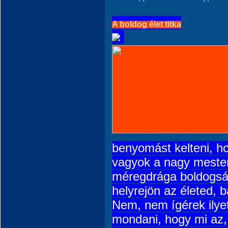
A boldog élet titka
benyomást kelteni, h
vagyok a nagy mester
méregdrága boldogság
helyrejön az életed, 
Nem, nem ígérek ilye
mondani, hogy mi az