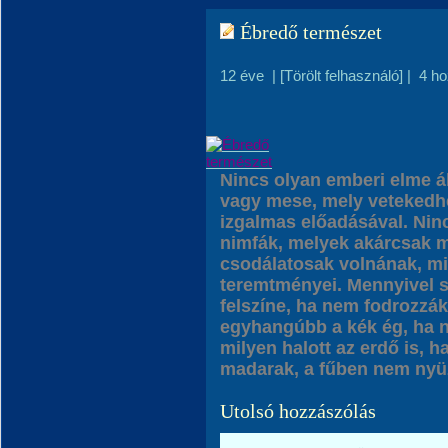
Ébredő természet
12 éve
|
[Törölt felhasználó]
|
4 h
Nincs olyan emberi elme ált
vagy mese, mely vetekedhe
izgalmas előadásával. Nin
nimfák, melyek akárcsak m
csodálatosak volnának, mi
teremtményei. Mennyivel 
felszíne, ha nem fodrozzá
egyhangúbb a kék ég, ha n
milyen halott az erdő is, 
madarak, a fűben nem nyü
Utolsó hozzászólás