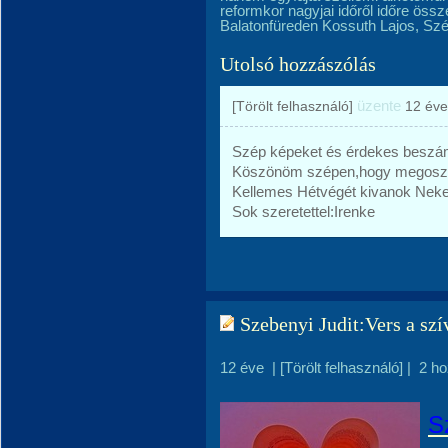
reformkor nagyjai időről időre öss
Balatonfüreden Kossuth Lajos, Szé
Utolsó hozzászólás
üzente
[Törölt felhasználó]
12 éve
Szép képeket és érdekes beszám
Köszönöm szépen,hogy megoszto
Kellemes Hétvégét kivanok Neke
Sok szeretettel:Irenke
Szebenyi Judit:Vers a szí
12 éve
|
[Törölt felhasználó]
|
2 h
S