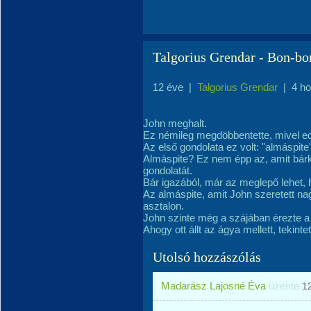
Talgorius Grendar - Bon-bo
12 éve
|
Talgorius Grendar
|
4 h
John meghalt.
Ez némileg megdöbbentette, mivel ed
Az első gondolata ez volt: "almáspite"
Almáspite? Ez nem épp az, amit bárki
gondolatát.
Bár igazából, már az meglepő lehet, 
Az almáspite, amit John szeretett na
asztalon.
John szinte még a szájában érezte a p
Ahogy ott állt az ágya mellett, tekin
Utolsó hozzászólás
Madarász Lajosné Éva
üzente
1