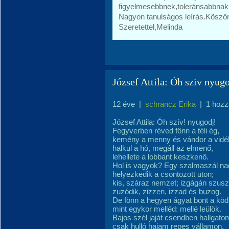
figyelmesebbnek,toleránsabbnak é
Nagyon tanulságos leírás.Köszö
Szeretettel,Melinda
József Attila: Óh sziv nyugo
12 éve
|
schrancz Erika
|
1 hozz
József Attila: Óh szív! nyugodj!
Fegyverben réved fönn a téli ég,
kemény a menny és vándor a vidé
halkul a hó, megáll az elmenő,
lehellete a lobbant keszkenő.
Hol is vagyok? Egy szalmaszál n
helyezkedik a csontozott uton;
kis, száraz nemzet; izgágán szusz
zuzódik, zizzen, izzad és buzog.
De fönn a hegyen ágyat bont a köd
mint egykor melléd: mellé leülök.
Bajos szél jaját csendben hallgato
csak hulló hajam repes vállamon.