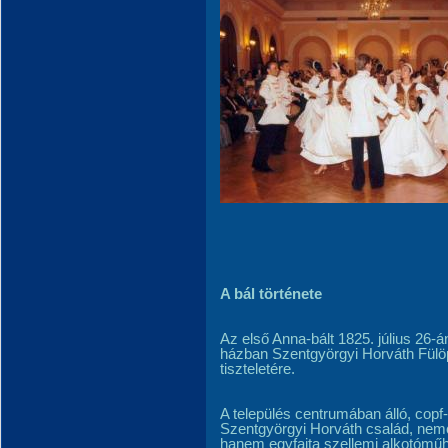
A bál története
Az első Anna-bált 1825. július 26-
házban Szentgyörgyi Horváth Fülö
tiszteletére.
A település centrumában álló, copf-
Szentgyörgyi Horváth család, nemcs
hanem egyfajta szellemi alkotóműhe