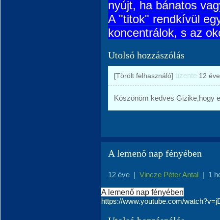
nyújt, ha bánatos va
A "titok" rendkívül e
koncentrálok, s az o
Utolsó hozzászólás
üzente
[Törölt felhasználó]
12 éve
Köszönöm kedves Gizike,hogy el
A lemenő nap fényében
12 éve
|
Vincze Péter Antal
|
1 h
A lemenő nap fényében
https://www.youtube.com/watch?v