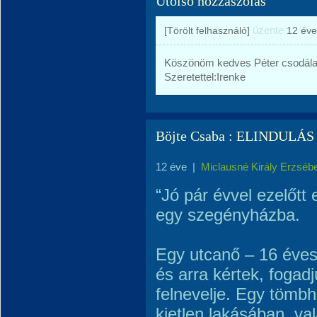
Utolsó hozzászólás
üzente
[Törölt felhasználó]
12 éve
Köszönöm kedves Péter csodálat
Szeretettel:Irenke
Böjte Csaba : ELINDULÁS
12 éve
|
Miclausné Király Erzséb
“Jó pár évvel ezelőtt
egy szegényházba.
Egy utcanő – 16 éves 
és arra kértek, fogadj
felnevelje. Egy tömb
kietlen lakásában, v