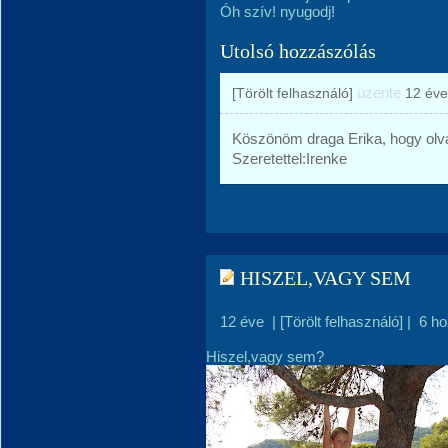
Óh szív! nyugodj!
Utolsó hozzászólás
üzente
[Törölt felhasználó]
12 éve
Köszönöm draga Erika, hogy olv
Szeretettel:Irenke
HISZEL,VAGY SEM
12 éve
|
[Törölt felhasználó]
|
6 h
Hiszel,vagy sem?