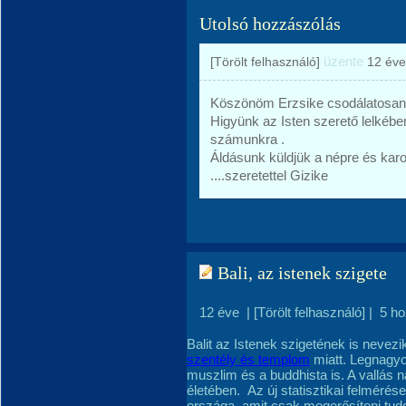
Utolsó hozzászólás
üzente
[Törölt felhasználó]
12 éve
Köszönöm Erzsike csodálatosan 
Higyünk az Isten szerető lelkéb
számunkra .
Áldásunk küldjük a népre és karo
....szeretettel Gizike
Bali, az istenek szigete
12 éve
|
[Törölt felhasználó]
|
5 h
Balit az Istenek szigetének is nevez
szentély és templom
miatt. Legnagyo
muszlim és a buddhista is. A vallás n
életében. Az új statisztikai felmérés
országa, amit csak megerősíteni tud