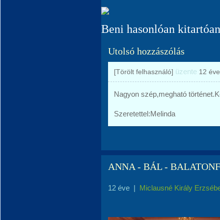
Beni hasonlóan kitartóan 
Utolsó hozzászólás
üzente
[Törölt felhasználó]
12 éve
Nagyon szép,megható történet.K
Szeretettel:Melinda
ANNA - BÁL - BALATON
12 éve
|
Miclausné Király Erzséb