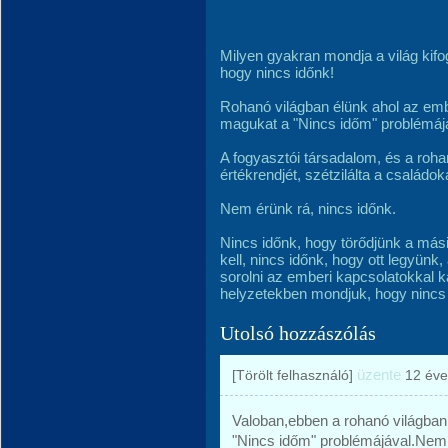
Milyen gyakran mondja a világ kif
hogy nincs időnk!
Rohanó világban élünk ahol az emb
magukat a "Nincs időm" problémáj
A fogyasztói társadalom, és a roha
értékrendjét, szétzilálta a családok
Nem érünk rá, nincs időnk.
Nincs időnk, hogy törődjünk a mási
kell, nincs időnk, hogy ott legyünk,
sorolni az emberi kapcsolatokkal 
helyzetekben mondjuk, hogy nincs 
Utolsó hozzászólás
üzente
[Törölt felhasználó]
12 éve
Valoban,ebben a rohanó világba
"Nincs időm" problémájával.Nem 