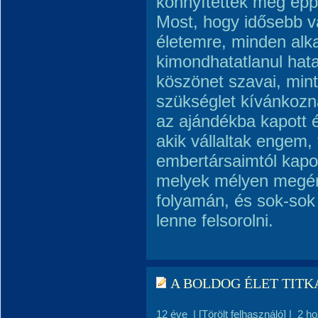
könnyítették meg épp
Most, hogy idősebb v
életemre, minden al
kimondhatatlanul hata
köszönet szavai, mint
szükséglet kívánkozn
az ajándékba kapott é
akik vállaltak engem,
embertársaimtól kapot
melyek mélyen megéri
folyamán, és sok-sok
lenne felsorolni.
A BOLDOG ÉLET TITK
12 éve
|
[Törölt felhasználó]
|
2 h