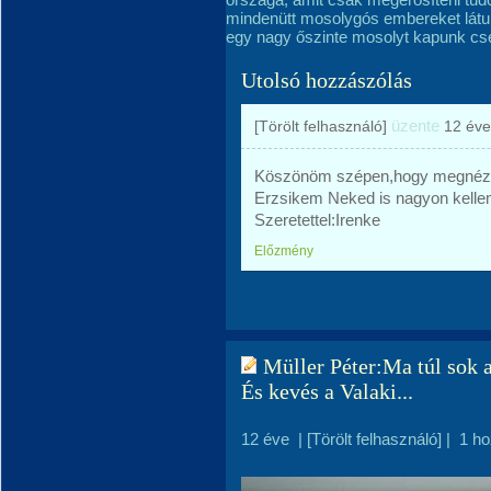
mindenütt mosolygós embereket látu
egy nagy őszinte mosolyt kapunk cser
Utolsó hozzászólás
üzente
[Törölt felhasználó]
12 éve
Köszönöm szépen,hogy megnézted
Erzsikem Neked is nagyon kelle
Szeretettel:Irenke
Előzmény
Müller Péter:Ma túl sok a
És kevés a Valaki...
12 éve
|
[Törölt felhasználó]
|
1 h