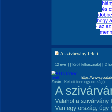
hián
és c
döbbe
hogy a
- az az
menny
A szivárvány felett
12 éve
|
[Törölt felhasználó]
|
2 h
https://www.yout
Zorán - Kell ott fenn egy ország )
A szivárván
Valahol a szivárvány 
Van egy ország, úgy h