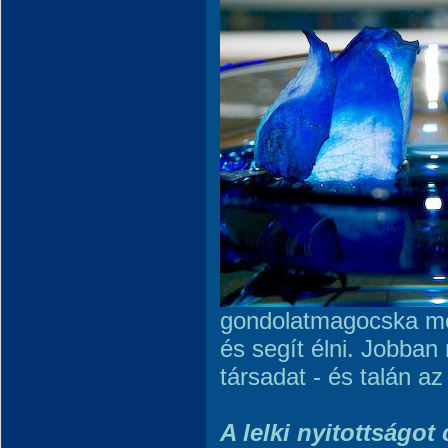
gondolatmagocska meg
és segít élni. Jobba
társadat - és talán az 
A lelki nyitottságo