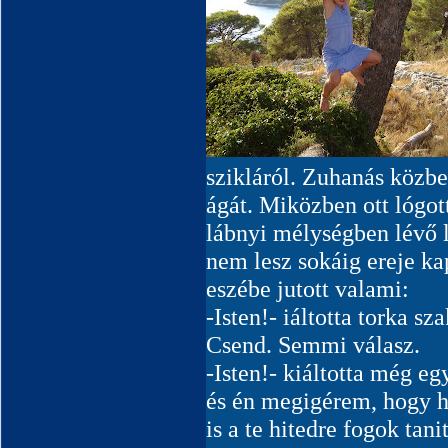
szikláról. Zuhanás közbe
ágát. Miközben ott lógott
lábnyi mélységben lévő l
nem lesz sokáig ereje k
eszébe jutott valami:
-Isten!- iáltotta torka sz
Csend. Semmi válasz.
-Isten!- kiáltotta még eg
és én megigérem, hogy h
is a te hitedre fogok tani