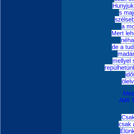
Hunyjuk
s maj
szélseb
a mo
Mert leh
néha
de a tu
madár
mellyel
repülhetün
idő
ölel
Mez
AMI 
Csak
csak 
Élün