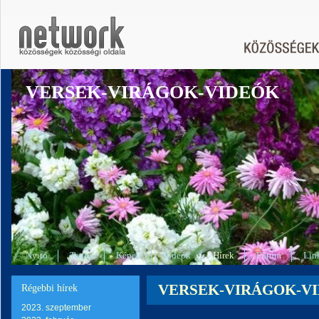
VERSEK-VIRÁGOK-VIDEÓK
Nyitó
Tagok
Képek
Videók
Hírek
Fórum
Lin
VERSEK-VIRÁGOK-VIDEÓ
Régebbi hírek
2023. szeptember