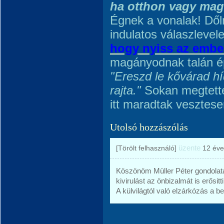
ha otthon vagy ma
Égnek a vonalak! Dől
indulatos válaszlevel
hogy nyiss az ember
magányodnak talán é
"Ereszd le kővárad h
rajta."
Sokan megtetté
itt maradtak vesztese
Utolsó hozzászólás
üzente
[Törölt felhasználó]
12 éve
Köszönöm Müller Péter gondolatai
kivirulást az önbizalmát is erősitti
A külvilágtól való elzárkózás a bef