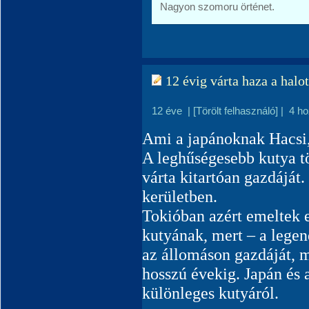
Nagyon szomoru örténet.
12 évig várta haza a halot
12 éve
|
[Törölt felhasználó]
|
4 h
Ami a japánoknak Hacsi,
A leghűségesebb kutya t
várta kitartóan gazdáját.
kerületben.
Tokióban azért emeltek 
kutyának, mert – a legen
az állomáson gazdáját, m
hosszú évekig. Japán és a
különleges kutyáról.