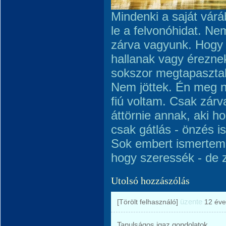
Mindenki a saját vár
le a felvonóhidat. N
zárva vagyunk. Hogy
hallanak vagy éreznek
sokszor megtapasztalt
Nem jöttek. Én meg 
fiú voltam. Csak zárva
áttörnie annak, aki h
csak gátlás - önzés 
Sok embert ismertem,
hogy szeressék - de 
Utolsó hozzászólás
üzente
[Törölt felhasználó]
12 éve
Tanulságos igaz gondolatok...