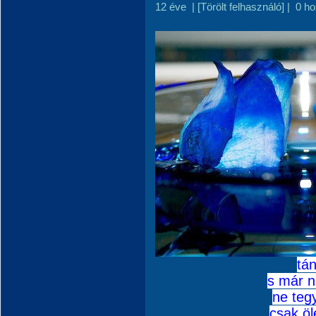
12 éve
|
[Törölt felhasználó]
|
0 h
tá
s már n
ne teg
csak öl