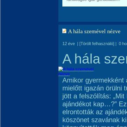
A hála szemével nézve
12 éve
|
[Törölt felhasználó]
|
0 h
A hála sz
Amikor gyermekként 
mielőtt igazán örülni 
jött a felszólítás: „Mi
ajándékot kap…?” Ez
elrontották az ajándé
köszönet szavának k