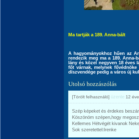
Ma tartják a 189. Anna-bált
A hagyományokhoz hűen az Ann
rendezik meg ma a 189. Anna-bá
lány és közel negyven 18 éves l
főt várnak, melynek fővédnöke 
díszvendége pedig a város új kult
Utolsó hozzászólás
üzente
[Törölt felhasználó]
12 éve
Szép képeket és érdekes beszám
Köszönöm szépen,hogy megoszto
Kellemes Hétvégét kivanok Neke
Sok szeretettel:Irenke