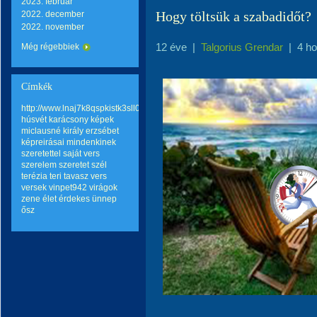
2023. február
Hogy töltsük a szabadidőt?
2022. december
2022. november
12 éve
|
Talgorius Grendar
|
4 h
Még régebbiek
Címkék
http://www.lnaj7k8qspkistk3sll0hqp6mo2wq8go.com
húsvét
karácsony
képek
miclausné király erzsébet
képreirásai
mindenkinek
szeretettel
saját vers
szerelem
szeretet
szél
terézia teri
tavasz
vers
versek
vinpet942
virágok
zene
élet
érdekes
ünnep
ősz