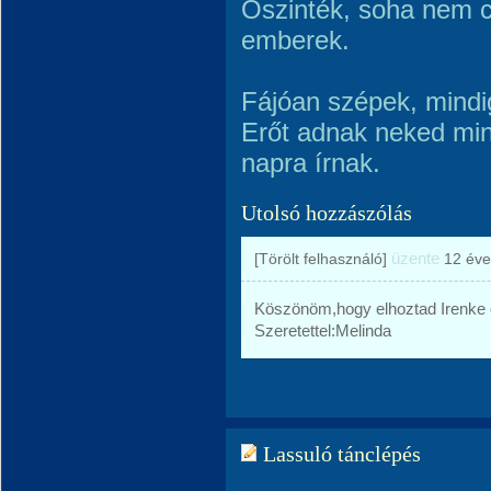
Őszinték, soha nem c
emberek.
Fájóan szépek, mindi
Erőt adnak neked min
napra írnak.
Utolsó hozzászólás
üzente
[Törölt felhasználó]
12 éve
Köszönöm,hogy elhoztad Irenke e
Szeretettel:Melinda
Lassuló tánclépés