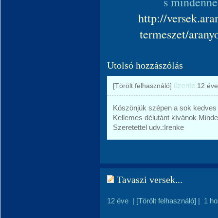
s mindennek
http://versek.ara
termeszet/aranyo
Utolsó hozzászólás
üzente
[Törölt felhasználó]
12 éve
Köszönjük szépen a sok kedves 
Kellemes délutánt kívánok Minden
Szeretettel udv.:Irenke
Tavaszi versek...
12 éve
|
[Törölt felhasználó]
|
1 h