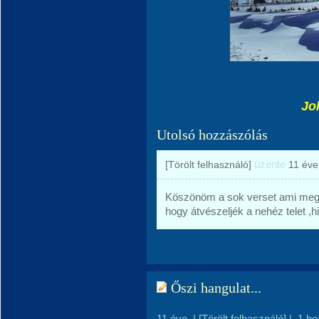
Jo
Utolsó hozzászólás
üzente
[Törölt felhasználó]
11 éve
Köszönöm a sok verset ami megfo
hogy átvészeljék a nehéz telet ,hi
Őszi hangulat...
11 éve
|
[Törölt felhasználó]
|
1 ho