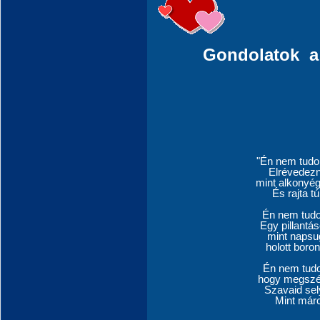
Gondolatok 
"Én nem tudo
Elrévedezn
mint alkonyég
És rajta t
Én nem tudo
Egy pillant
mint napsug
holott boro
Én nem tudo
hogy megszép
Szavaid se
Mint márci