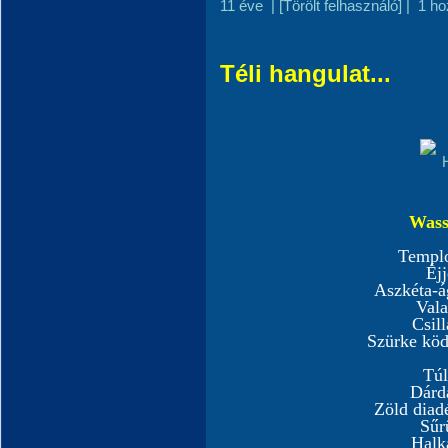
11 éve
|
[Törölt felhasználó]
|
1 ho
Téli hangulat...
Wass
Templ
Éj
Aszkéta-ág
Val
Csil
Szürke ködf
Túl
Dárd
Zöld diad
Sűr
Halk