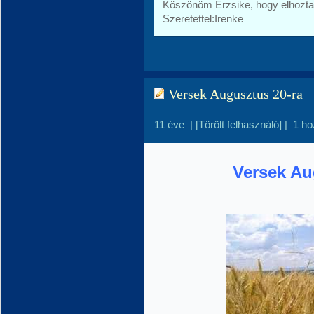
Köszönöm Erzsike, hogy elhozta
Szeretettel:Irenke
Versek Augusztus 20-ra
11 éve
|
[Törölt felhasználó]
|
1 ho
Versek Aug