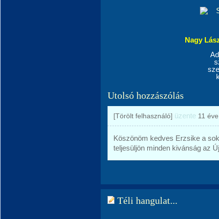
N
agy Lás
Ad
s
sze
Utolsó hozzászólás
üzente
[Törölt felhasználó]
11 éve
Köszönöm kedves Erzsike a sok 
teljesüljön minden kivánság az Ú
Téli hangulat...