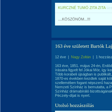
KURCZNÉ TUMÓ ZITA ZITA
üze
....KÖSZÖNÖM...!!!
163 éve született Bartók La
12 éve
|
Nagy Zoltán
|
1 hozzás
163 éve, 1851. május 24-én, Erdőd
írásaira figyelt fel Jókai Mór, így
Több korabeli újságban is publikált, e
1870-es években kezdtek saját köte
szellemében fogant népszerű haza
Nemzeti Színház is bemutatta, a P
Színház drámabíráló bizottságának
Péczely-díjat is nyert.
Utolsó hozzászólás