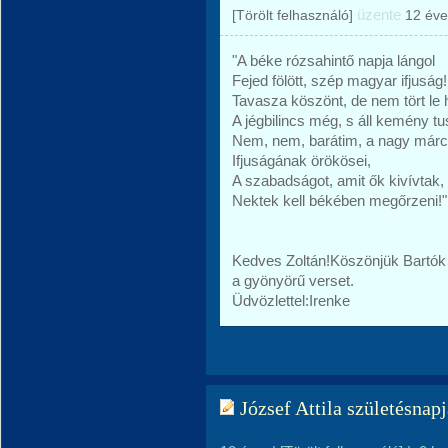
üzente
[Törölt felhasználó]
12 éve
"A béke rózsahintő napja lángol
Fejed fölött, szép magyar ifjuság!
Tavasza köszönt, de nem tört le 
A jégbilincs még, s áll kemény tu
Nem, nem, barátim, a nagy márc
Ifjuságának örökösei,
A szabadságot, amit ők kivívtak,
Nektek kell békében megőrzeni!"
Kedves Zoltán!Köszönjük Bartók
a gyönyörű verset.
Üdvözlettel:Irenke
József Attila születésnapj