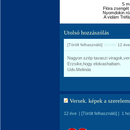
S m
Flóra zsengét
Nyomdokin róz
A vidám Tréf
Lejt
Utolsó hozzászólás
üzente
[Törölt felhasználó]
12 éve
Nagyon szép tavaszi viragok,ve
Erzsike,hogy elolvashattam.
Udv.Melinda
Versek. képek a szerelemr
12 éve
|
[Törölt felhasználó]
|
1 h