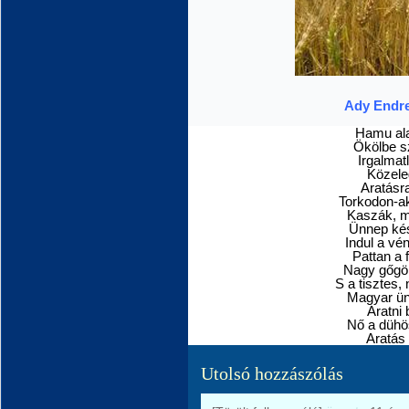
Ady Endre:
Hamu ala
Ökölbe sz
Irgalmat
Közele
Aratásr
Torkodon-ak
Kaszák, m
Ünnep kés
Indul a vé
Pattan a 
Nagy gőgök
S a tisztes,
Magyar ün
Aratni b
Nő a dühö
Aratás 
Utolsó hozzászólás