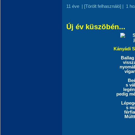
11 éve
|
[Törölt felhasználó]
|
1 ho
Új év küszöbén...
Kányádi S
B
a
lla
vissz
nyomáb
víga
Beé
s vá
legén
pedig m
Lépege
s mi
férfi
Múlt