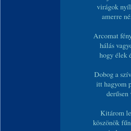
virágok nyíl
amerre né
Arcomat fén
hálás vagy
hogy élek 
Dobog a szív
itt hagyom 
derűsen 
Kitárom le
köszönök fűn