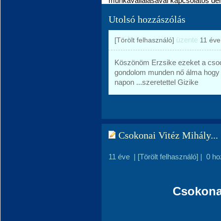
munkavállalásával kapcsolatos dem
Utolsó hozzászólás
üzente
[Törölt felhasználó]
11 éve
Köszönöm Erzsike ezeket a csod
gondolom munden nő álma hogy k
napon ...szeretettel Gizike
Csokonai Vitéz Mihály...
11 éve
|
[Törölt felhasználó]
|
0 ho
Csokonai