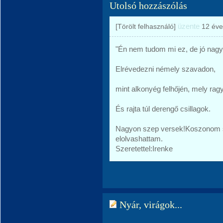
Utolsó hozzászólás
üzente
[Törölt felhasználó]
12 éve
"Én nem tudom mi ez, de jó nagy
Elrévedezni némely szavadon,
mint alkonyég felhőjén, mely rag
És rajta túl derengő csillagok.
Nagyon szep versek!Koszonom s
elolvashattam.
Szeretettel:Irenke
Nyár, virágok...