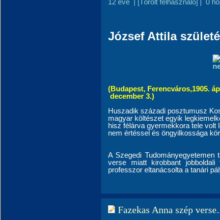
12 éve
|
[Törölt felhasználó]
|
0 h
József Attila születé
(Budapest, Ferencváros,1905. áp
december 3.)
Huszadik századi posztumusz Koss
magyar költészet egyik legkiemelke
hisz félárva gyermekkora tele volt
nem értéssel és öngyilkossága körü
A Szegedi Tudományegyetemen tan
verse miatt kirobbant jobboldali
professzor eltanácsolta a tanári pál
Fazekas Anna szép verse..