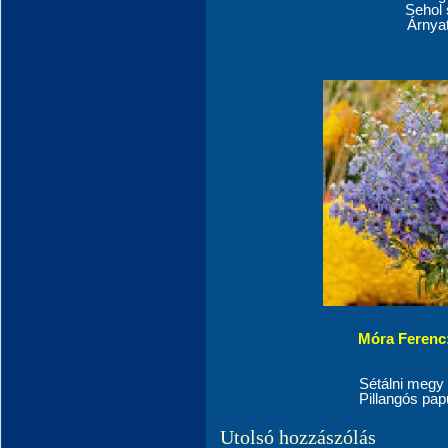
Sehol 
Árnya
Móra Ferenc: 
Sétálni megy
Pillangós pap
Utolsó hozzászólás