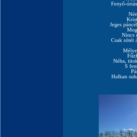
Fenyő-óriá
Ném
Kris
Jeges pánc
Mog
Nincs 
Csak sötét 
Mélye
Fűz
Néha, tito
S fe
Pá
Halkan suh