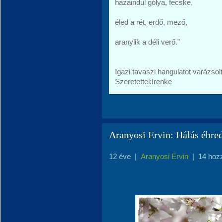
hazaindul gólya, fecske,
éled a rét, erdő, mező,
aranylik a déli verő."
Igazi tavaszi hangulatot varázsol
Szeretettel:Irenke
Aranyosi Ervin: Hálás ébre
12 éve
|
Aranyosi Ervin
|
14 hoz