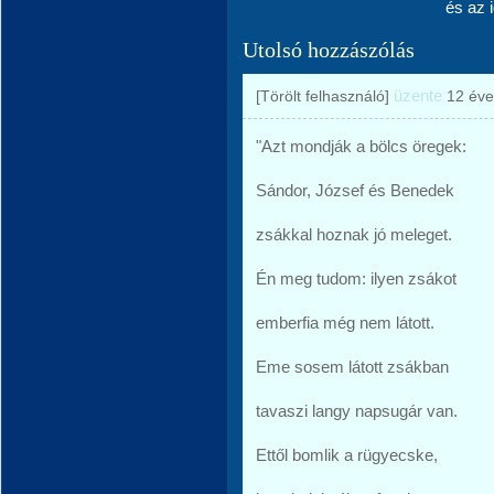
és az 
Utolsó hozzászólás
üzente
[Törölt felhasználó]
12 éve
"Azt mondják a bölcs öregek:
Sándor, József és Benedek
zsákkal hoznak jó meleget.
Én meg tudom: ilyen zsákot
emberfia még nem látott.
Eme sosem látott zsákban
tavaszi langy napsugár van.
Ettől bomlik a rügyecske,