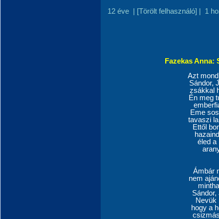
12 éve
|
[Törölt felhasználó]
|
1 h
Fazekas Anna: 
Azt mondj
Sándor, 
zsákkal 
Én meg t
emberfi
Eme sose
tavaszi l
Ettől bo
hazaind
éled a 
arany
Ámbár m
nem ajánd
mintha
Sándor,
Nevük n
hogy a h
csizmás 