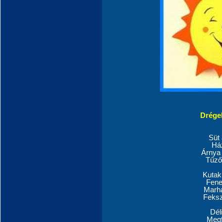
Drégel
Süt 
Ház
Árnya 
Tűző
Kutak
Fene
Marh
Feksz
Dél
Megf