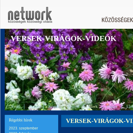
VERSEK-VIRÁGOK-VIDEÓK
Nyitó
Tagok
Képek
Videók
Hírek
Fórum
Lin
VERSEK-VIRÁGOK-VIDE
Régebbi hírek
2023. szeptember