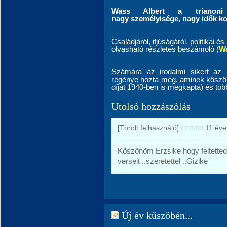
Wass Albert a trianoni
nagy
személyisége, nagy idők ko
Családjáról, ifjúságáról. politikai é
olvasható részletes beszámoló (
Wa
Számára az irodalmi sikert az
regénye hozta meg, aminek köszön
díjat 1940-ben is megkapta) és több
Utolsó hozzászólás
üzente
[Törölt felhasználó]
11 éve
Köszönöm Erzsike hogy feltetted 
verseit ..szeretettel ..Gizike
Új év küszöbén...