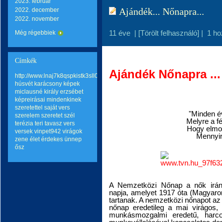
2023. február
Ajándék... Nőnapra...
2022. december
2022. november
11 éve
|
[Törölt felhasználó]
|
1 ho
Még régebbiek
Címkék
Ajándék Nőnapra ...
http://www.lnaj7k8qspkistk3sll0hqp6mo2wq8go.com
húsvét
karácsony
képek
miclausné király erzsébet
képreirásai
mindenkinek
szeretettel
saját vers
"Minden é
szerelem
szeretet
szél
Melyre a f
terézia teri
tavasz
vers
Hogy elmo
versek
vinpet942
virágok
Mennyir
zene
élet
érdekes
ünnep
ősz
A Nemzetközi Nőnap a nők iránti
napja, amelyet 1917 óta (Magyaro
tartanak. A nemzetközi nőnapot az
nőnap eredetileg a mai virágo
munkásmozgalmi eredetű, harc