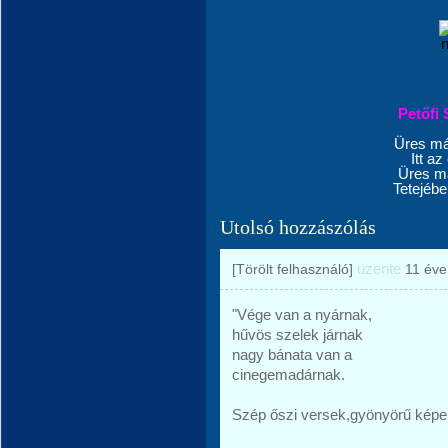
Petőfi 
Üres má
Itt az
Üres má
Tetejéb
Utolsó hozzászólás
üzente
[Törölt felhasználó]
11 éve
"Vége van a nyárnak,
hűvös szelek járnak
nagy bánata van a
cinegemadárnak.
Szép őszi versek,gyönyörű képe