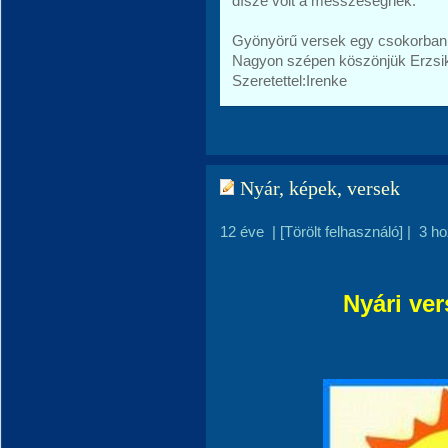
dísze volt a messzeségnek.
Gyönyörű versek egy csokorban.
Nagyon szépen köszönjük Erzsi
Szeretettel:Irenke
Nyár, képek, versek
12 éve
|
[Törölt felhasználó]
|
3 h
Nyári ver