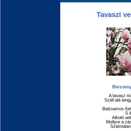
Tavaszi ve
Berzseny
A tavasz ró
Száll alá lan
Balzsamos für
S i
Alkotó aet
Mellyre a zár
Számtalan l