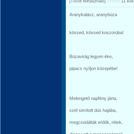
üzente
[Törölt felhasználó]
11 éve
Aranykalász, aranybúza
kössed, kössed koszorúba!
Búzavirág legyen éke,
pipacs nyíljon közepébe!
Melengető napfény járta,
szél simított dús hajába,
megcsodálták erdők, rétek,