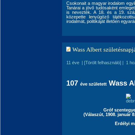
Csokonait a magyar irodalom egyik
Tanárai a jövő tudósaként emleget
is nevezték. A 18. és a 19. szá
közepette lenyűgöző tájékozotts
irodalmát, politikáját illetően egyará
Wass Albert születésnapjá
11 éve
|
[Törölt felhasználó]
|
1 ho
107
Wass Alb
éve született
Gróf szentegye
(Válaszút, 1908. január 8.
Erdélyi m