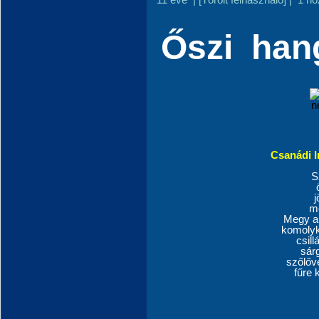
Őszi
hang
Csanádi 
Sz
j
m
Megy a 
komolyk
csill
sárg
szőlőv
fűre 