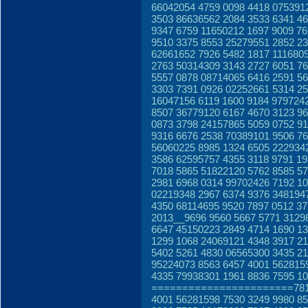
66042054 4759 0098 4418 075391
3503 86636562 2084 3533 6341 4
9347 6759 11650212 1697 9009 76
9510 3375 8553 25279551 2852 23
62661652 7926 5482 1817 111680
2763 50314309 3143 2727 6051 7
5557 0878 08714065 6416 2591 5
3303 7391 0926 02252661 5314 25
16047156 6119 1600 9184 979724
8507 36779120 6167 4670 3123 9
0873 3798 24157865 5059 0752 9
9316 6676 2538 70389101 9506 76
56060225 8985 1324 6505 222934
3586 62595757 4355 3118 9791 1
7018 5865 51822120 5762 8585 5
2981 6968 0314 99702426 7192 10
02219348 2967 6374 9376 348194
4350 68114695 9520 7897 0512 3
2013__9696 9560 5667 5771 3129
6647 45150223 2849 4714 1690 1
1299 1068 24069121 4348 3917 2
5402 5261 4830 06565300 3435 21
95224073 8563 6457 4001 562815
4335 79938301 1961 8836 7595 1
=======================7817 
4001 56281598 7530 3249 9980 8