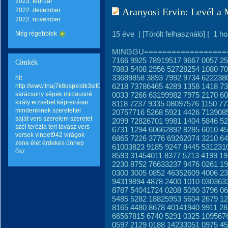
2023. február
Aranyosi Ervin: Levél a
2022. december
2022. november
15 éve
|
[Törölt felhasználó]
|
1 h
Még régebbiek
MINGGU====================
7166 9925 78919517 9667 0057 2
Címkék
7883 5408 2956 52728254 1080 70
33689858 3893 7992 9734 622238
hit
6218 73786465 4289 1358 1418 7
http://www.lnaj7k8qspkistk3sll0hqp6mo2wq8go.com
karácsony
képek
miclausné
0033 7266 63199982 7975 2170 6
király erzsébet képreirásai
8118 7237 9335 08097576 1150 77
mindenkinek szeretettel
20757716 5268 5921 4426 713908
saját vers
szerelem
szeretet
2099 72826701 9981 1404 5846 5
szél terézia teri
tavasz
vers
6731 1294 60662892 8285 6010 4
versek
vinpet942
virágok
6865 7226 3776 69262074 3210 64
zene
élet
érdekes
ünnep
61003823 9185 9247 8445 531231
ősz
8593 31454011 8377 5713 4199 1
2230 8752 76633237 9476 0261 1
0300 3005 0852 46352609 4006 23
94319894 4878 2400 1010 030363
8787 54041724 0208 5090 3796 0
5485 5282 18825953 5604 2679 1
8165 4480 8678 40141940 9911 28
66567815 6740 5291 0325 109567
0597 2129 0188 14233051 0975 45