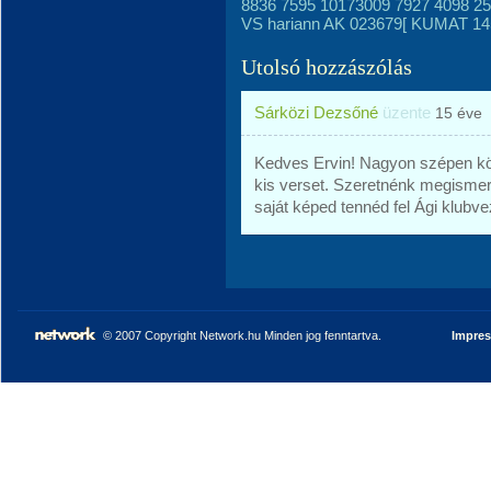
8836 7595 10173009 7927 4098 25
VS hariann AK 023679[ KUMAT 14
Utolsó hozzászólás
Sárközi Dezsőné
üzente
15 éve
Kedves Ervin! Nagyon szépen kö
kis verset. Szeretnénk megismerni
saját képed tennéd fel Ági klubve
© 2007 Copyright Network.hu Minden jog fenntartva.
Impre