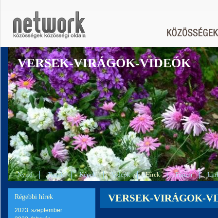
VERSEK-VIRÁGOK-VIDEÓK
Nyitó
Tagok
Képek
Videók
Hírek
Fórum
Lin
VERSEK-VIRÁGOK-VIDEÓ
Régebbi hírek
2023. szeptember